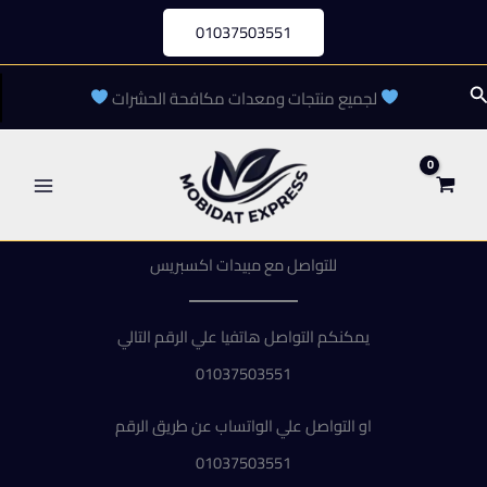
خطي
01037503551
لى
لمحتوى
لبحث
لجميع منتجات ومعدات مكافحة الحشرات
للتواصل مع مبيدات اكسبريس
يمكنكم التواصل هاتفيا علي الرقم التالي
01037503551
او التواصل علي الواتساب عن طريق الرقم
01037503551