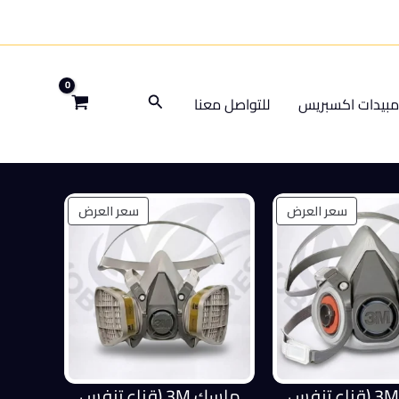
البحث
بيدات اكسبريس
للتواصل معنا
منتج
منتج
سعر العرض
سعر العرض
مخفض
مخفض
ماسك 3M (قناع تنفس
ماسك 3M (قناع تنفس