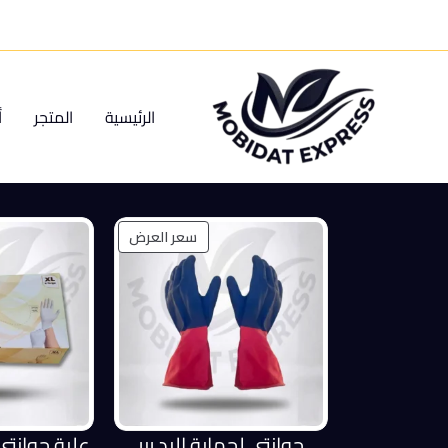
خطي
لى
لمحتوى
الرئيسية
المتجر
أ
منتج
سعر العرض
مخفض
جوانتي لحماية اليد ربر
علبة جوانت