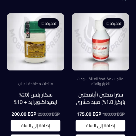
تخفيضات!
تخفيضات!
منتجات مكافحة العناكب وعث
الغبار والعته
منتجات مكافحة الذباب
سترا مكتين (أبامكتين
سكار بلس (20%
بتركيز 1.8%) مبيد حشري
ايميداكلوبرايد + 10%
وأكاروسي للعناكب
بايفنثرين) للحشرات
السعر
السعر
السعر
السعر
200,00
EGP
175,00
EGP
250,00
EGP
180,00
EGP
وعث الغبار والعته
الطائرة والعناكب عبوة
الأصلي
الحالي
الأصلي
الحالي
100 ملل
هو:
هو:
هو:
هو:
إضافة إلى السلة
إضافة إلى السلة
0,00 EGP.
250,00 EGP.
175,00 EGP.
180,00 EGP.