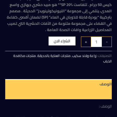
كيس 50 جرام . تلفاست %20 SP** هو مبيد حشري جهازي واسع
هو:
هو:
المدى، ينتمي إلى مجموعة “النيونيكوتينويدز” الحديثة . مصمم
40,00 EGP.
65,00 EGP.
بتركيبة “بودرة قابلة للذوبان في الماء” (SP) لضمان أقصى كفاءة
في القضاء على مجموعة متنوعة من الآفات الحشرية التي تصيب
المحاصيل الزراعية وافات الصحة العامة .
كمية
الشراء الان
+
-
تلفاست
اسيتا
مبريد
التصنيفات:
زراعة ولاند سكيب
,
منتجات العناية بالحديقة
,
منتجات مكافحة
20
الذباب
%
للمن
والحشرات
التى
الوصف
تصيب
النباتات
مراجعات (0)
كيس
50
الوصف :
جرام