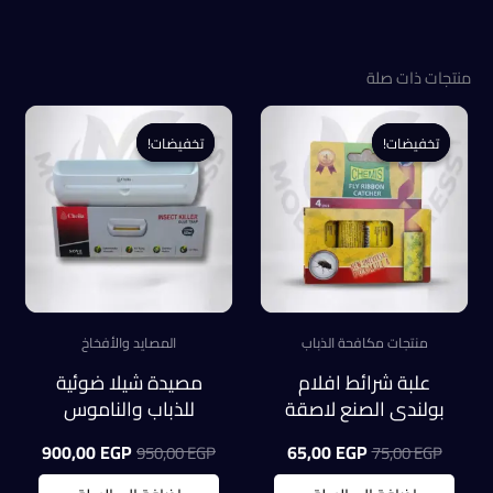
منتجات ذات صلة
تخفيضات!
تخفيضات!
تخفيضات!
تخفيضات!
منتجات مكافحة الذباب
المصايد والأفخاخ
علبة شرائط افلام
مصيدة شيلا ضوئية
بولندى الصنع لاصقة
للذباب والناموس
للذباب (4 أفلام)
مقاس 45 سم
السعر
السعر
السعر
السعر
900,00
EGP
65,00
EGP
950,00
EGP
75,00
EGP
مستورده
الأصلي
الحالي
الأصلي
الحالي