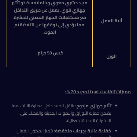
مبيد حشري معوي وبالملامسة ذو تأثير
جهازي قوي. يعمل عن طريق التداخل
مع مستقبلات الجهاز العصبي للحشرة،
آلية العمل
مما يؤدي إلى توقفها عن التغذية ثم
الموت.
كيس 50 جرام .
الوزن
مميزات
تلفاست اسيتا مبريد 20 % :
تأثير جهازي مزدوج:
ينتقل المبيد داخل عصارة النبات، مما
يضمن حماية الأوراق والنموات الحديثة والقضاء على
الحشرات المختبئة بفعالية.
كفاءة عالية بجرعات منخفضة:
يتميز المكون الفعال