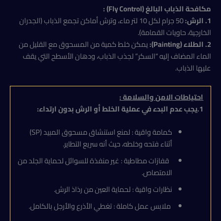
​مكافحة الذباب البالغ (Fly Control) :
1. ​الرش:
50 جرام لكل 10 لتر ماء، وترش أماكن تجمع الذباب (الجدران
الخارجية، حاويات القمامة).
2. ​الطلاء (Painting):
يمكن خلط كمية من المسحوق مع القليل من
الماء المضاف إليه “السكر” لجذب الذباب، ودهان الأسطح التي يقف
عليها الذباب.
احتياطات الامن والسلامة :
1.يجب عدم البدء في عملية الخلط أو الرش بدون ارتداء
:
كمامة واقية : لمنع استنشاق مسحوق المبيد (SP)
أثناء فتحه وخلطه، حيث أنه سريع التطاير.
قفازات مطاطية : غير منفذة للسوائل لحماية الجلد من
الامتصاص.
نظارات واقية : لحماية العين من رذاذ الرش.
ملابس عمل كاملة : تغطي الأذرع والأرجل بالكامل.