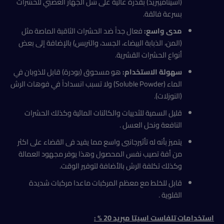
(أسيتاميبريد) بقدرة عالية على شل الجهاز العصبي للحشرات
بسرعة فائقة.
مدى واسع:
فعال جداً ضد الحشرات الثاقبة الماصة مثل
(المن، الذبابة البيضاء، الجسد، والتربس) بالإضافة إلى بعض
أنواع الحشرات القشرية.
سهولة الاستخدام:
هو مسحوق (بودرة) قابل للذوبان في
الماء (Soluble Powder) ولا تسبب انسداداً في فوهات الرش
(النوزلات).
قليل السمية للثدييات والكائنات المائية وكذلك الحشرات
النافعة ونحل العسل .
يتميز بأنه له تأثيرجانبى واسع مما يفيد فى القضاء على اكثر
من أفة تصيب نفس المحصول وهذا يوفر مجهود العمالة
وكذلك تكلفة الرش بالأضافة لتوفير الوقت.
قابل للخلط مع معظم المركبات ماعدا مركبات شديدة
القلوية .
استخدامات
تلفاست اسيتا مبريد 20 % :