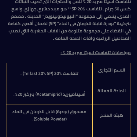
تلفاست اسيتا مبريد 20 % للمن والحشرات التى تصيب النباتات
كيس 50 جرام . تلفاست %20 SP** هو مبيد حشري جهازي واسع
المدى، ينتمي إلى مجموعة “النيونيكوتينويدز” الحديثة . مصمم
بتركيبة “بودرة قابلة للذوبان في الماء” (SP) لضمان أقصى كفاءة
في القضاء على مجموعة متنوعة من الآفات الحشرية التي تصيب
المحاصيل الزراعية وافات الصحة العامة .
مواصفات تلفاست اسيتا مبريد 20 % :
الاسم التجارى
تلفاست %20 (
Telfast 20% SP
) .
المادة الفعالة
أسيتاميبريد (
Acetamiprid
) بتركيز 20%.
مسحوق (بودرة) قابل للذوبان في الماء
هيئة المنتج
).
Soluble Powder
(