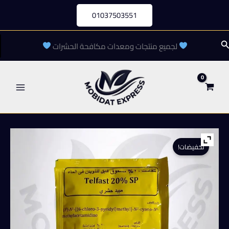
خطي
01037503551
لى
لمحتوى
لبحث
لجميع منتجات ومعدات مكافحة الحشرات
تخفيضات!