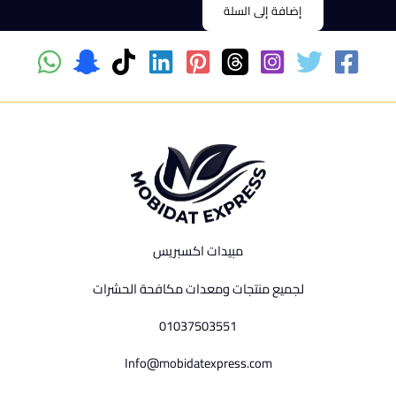
250 ملل
إضافة إلى السلة
هو:
هو:
250,00 EGP.
185,00 EGP.
مبيدات اكسبريس
لجميع منتجات ومعدات مكافحة الحشرات
01037503551
Info@mobidatexpress.com