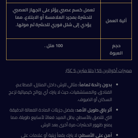
تعمل كسم عصبي يؤثر على الجهاز العصبي
للحشرة بمجرد الملامسة أو الابتلاع، مما
آلية العمل
يؤدي إلى شلل فوري للحشرة ثم موتها.
حجم
100 ملل .
العبوة
مميزات أ
كواثرين 5% ( دلتا مثرين 5 SC)
:
بدون رائحة تماماً:
مثالي للرش داخل المنازل، المطاعم،
الفنادق، والمستشفيات، حيث لا يترك أي روائح كيميائية تزعج
السكان أو الضيوف.
أثر باقٍ طويل الأمد:
بفضل جزيئات المادة الفعالة الدقيقة
التي تلتصق بالأسطح، يظل المبيد فعالاً لأسابيع طويلة، مما
يمنع ظهور الحشرات مرة أخرى بعد الرش.
آمن على الأسطح:
لا يترك بقعاً زيتية أو علامات على