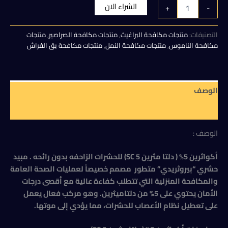
الأصلي
الحالي
كمية
الشراء الان
+
-
أكواثرين
هو:
هو:
5%
(
التصنيفات:
منتجات مكافحة البراغيث
,
منتجات مكافحة الصراصير
,
منتجات
100,00 EGP.
120,00 EGP.
دلتا
مكافحة الناموس
,
منتجات مكافحة النمل
,
منتجات مكافحة بق الفراش
مثرين
5
SC)
للحشرات
الوصف
الزاحفه
بدون
مراجعات (0)
رائحه
الوصف :
أكواثرين 5% ( دلتا مثرين 5 SC) للحشرات الزاحفه بدون رائحه . مبيد
حشري “بيروثريدي” متطور مصمم خصيصاً لعمليات الصحة العامة
والمكافحة المنزلية التي تتطلب كفاءة عالية مع أقصى درجات
الأمان يحتوي على 5% من دلتاميثرين. وهو مركب فعال يعمل
على تعطيل نظام الأعصاب للحشرات، مما يؤدي إلى موتها.