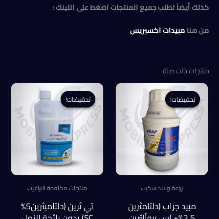
كذلك أيضاً لطلب جميع المنتجات اضغط على اللينك :
من هنا
مبيدات اكسبريس
منتجات ذات صلة
تخفيضات!
تخفيضات!
تخفيضات!
تخفيضات!
زراعة ولاند سكيب
منتجات مكافحة البراغيث
مبيد جراب (دلتامثرين
تي ثرين (دلتاميثرين5%
2.5%+ إس بيوألثرين
SC) بدون رائحة للنمل