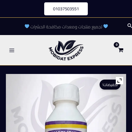
خطي
01037503551
لى
لمحتوى
لبحث
لجميع منتجات ومعدات مكافحة الحشرات
تخفيضات!