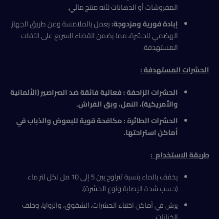
المفروشات أو الدهانات لأنه منتج مائي.
إبادة فورية ومزدوجة:
يعمل بالملامسة وعن طريق الجهاز
الهضمي للحشرة، مما يضمن القضاء السريع على الآفات
المستهدفة.
الحشرات المستهدفة :
الحشرات الزاحفة : فعالية فائقة ضد الصراصير (الألمانية
والأمريكية)، النمل، وبق الفراش
.
الحشرات الطائرة : مكافحة قوية للبعوض والذباب في
أماكن استراحتها
.
طريقة الاستخدام
:
يخفف بالماء بنسبة تتراوح بين 5 إلى 10 مل لكل لتر ماء
(حسب شدة الإصابة ونوع الحشرة).
يرش في أماكن اختباء الحشرات، الشقوق، والزوايا، وخلف
الخزانات.