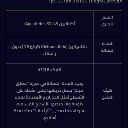
مواصفات أكواثرين 5% ( دلتا مثرين 5 SC)
:
الاسم
أكواثرين 5% (
Aquathrien 5%
)
التجارى
المادة
دلتاميثرين (
Deltamethrin
) بتركيز 5% ( بدون
الفعالة
رائحة ) .
التركيبة
(SC):
وجود المادة الفعالة في صورة “معلق
مركز” يجعل جزيئاتها تبقى نشطة على
هيئة
الأسطح (مثل الجدران والأرضيات) لفترة
المنتج
طويلة ولا تمتصها الأسطح المسامية
بسرعة، مما يعطي “أثراً باقياً” يمتد لعدة
أسابيع.