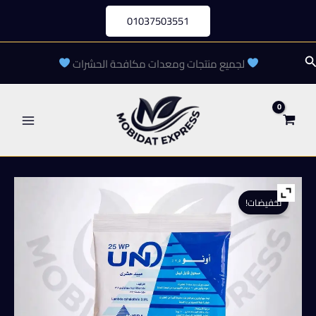
خطي
01037503551
لى
لمحتوى
لبحث
لجميع منتجات ومعدات مكافحة الحشرات
تخفيضات!