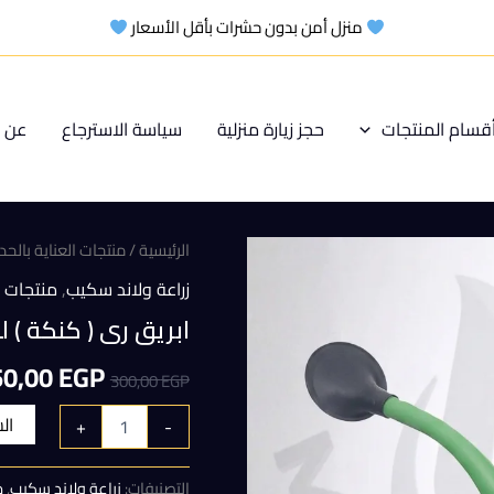
منزل أمن بدون حشرات بأقل الأسعار
قسام المنتجات
حجز زيارة منزلية
سياسة الاسترجاع
عن م
الرئيسية
/
منتجات العناية بالحد
زراعة ولاند سكيب
,
منتجات ا
ابريق رى ( كنكة ) لسق
السعر
50,00
EGP
300,00
EGP
الأصلي
ال
+
-
هو:
التصنيفات:
زراعة ولاند سكيب
,
م