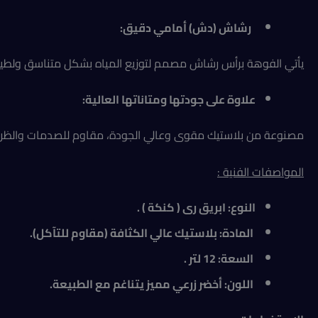
رشاش (دش) أمامي دقيق:
يأتي الفوهة برأس رشاش مصمم لتوزيع المياه بشكل متناسق ولطيف يش
علاوة على جودتها ومتاناتها العالية:
مصنوعة من بلاستيك مقوى وعالي الجودة، مقاوم للصدمات والظروف ال
المواصفات الفنية
:
النوع: ابريق رى ( كنكة ) .
المادة: بلاستيك عالي الكثافة (مقاوم للتآكل).
السعة: 12 لتر .
اللون: أخضر زرعي مميز يتناغم مع الطبيعة.