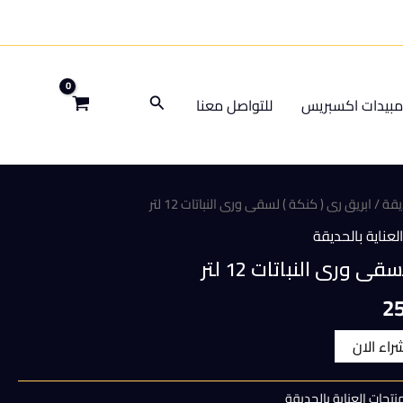
البحث
بيدات اكسبريس
للتواصل معنا
يقة
/ ابريق رى ( كنكة ) لسقى ورى النباتات 12 لتر
لعناية بالحديقة
ى ورى النباتات 12 لتر
السعر
2
الحالي
شراء الان
هو:
نتجات العناية بالحديقة