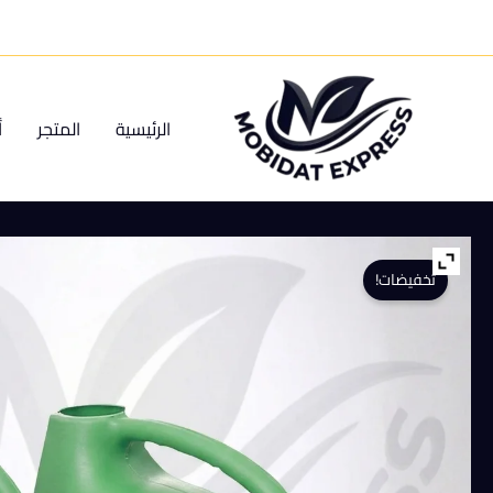
خطي
لى
لمحتوى
الرئيسية
المتجر
أ
تخفيضات!
كمية
ابريق
رى
(