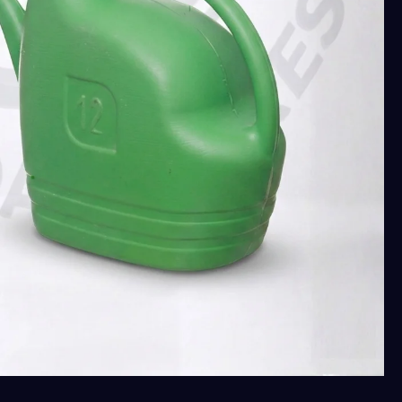
كنكة
)
لسقى
ورى
النباتات
12
لتر