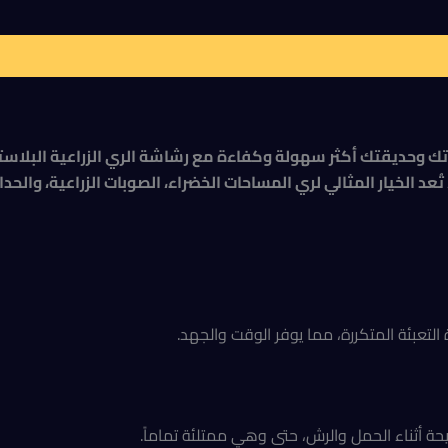
لنباتات 12 لتر . اجعل العناية بنباتاتك وحديقتك أكثر سهولة وكفاءة مع رشاشة الري 
د الخيار المثالي لري المساحات الخضراء، الصوبات الزراعية، والحدائ
عبئة المتكررة، مما يوفر الوقت والجهد.
ة أثناء الحمل والرش، حتى وهي ممتلئة تماماً.