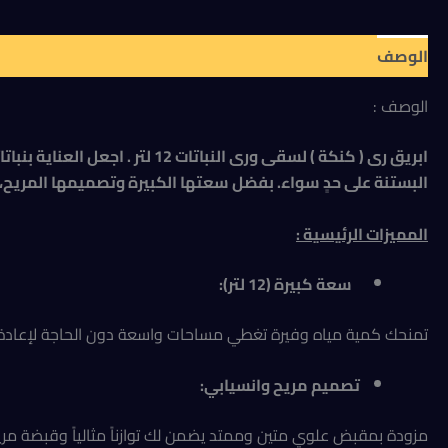
الوصف
مراجعات (0)
الوصف :
ابريق رى ( كنكة ) لسقى ورى ا
البستنة على حدٍ سواء. بفضل سعتها الكبيرة وتصميمها المريح، تُع
المميزات الرئيسية
:
سعة كبيرة (12 لتر):
تمنحك كمية مياه وفيرة تغطي مساحات واسعة دون الحاجة لإعادة الت
تصميم مريح وانسيابي:
مزودة بمقبض علوي متين وممتد يضمن لك توازناً مثالياً وقبضة مريح