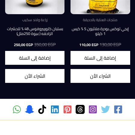
منتجات العناية بالحديقة
زراعة ولاند سكيب
إيجي توكس بودرة ملاثيون 5 % كيس
بستبان كلوربيروفوس 48 % للحشرات
1 كيلو
الزاحفه (عبوة 250ملل)
EGP
130,00
السعر
السعر
EGP
350,00
السعر
السعر
250,00
EGP
110,00
EGP
الأصلي
الحالي
الأصلي
الحالي
هو:
هو:
هو:
هو:
إضافة إلى السلة
إضافة إلى السلة
250,00 EGP.
350,00 EGP.
110,00 EGP.
130,00 EGP.
1
الشراء الأن
الشراء الأن