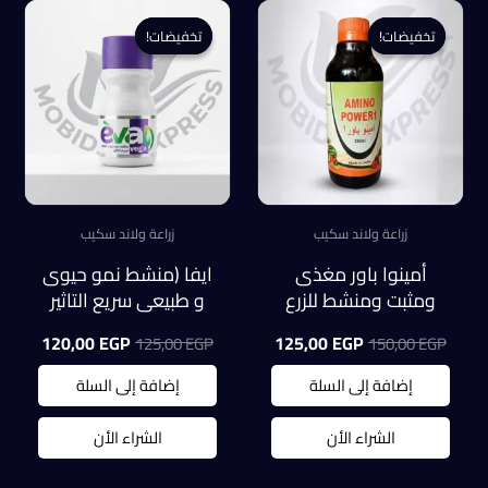
تخفيضات!
تخفيضات!
تخفيضات!
تخفيضات!
زراعة ولاند سكيب
زراعة ولاند سكيب
أمينوا باور مغذى
ايفا (منشط نمو حيوى
ومثبت ومنشط للزرع
و طبيعى سريع التاثير
(عبوة 250ملل)
للنباتات) عبوة 100 ملل
السعر
السعر
السعر
السعر
120,00
EGP
125,00
EGP
125,00
EGP
150,00
EGP
الأصلي
الحالي
الأصلي
الحالي
هو:
هو:
هو:
هو:
إضافة إلى السلة
إضافة إلى السلة
0,00 EGP.
125,00 EGP.
125,00 EGP.
150,00 EGP.
الشراء الأن
الشراء الأن