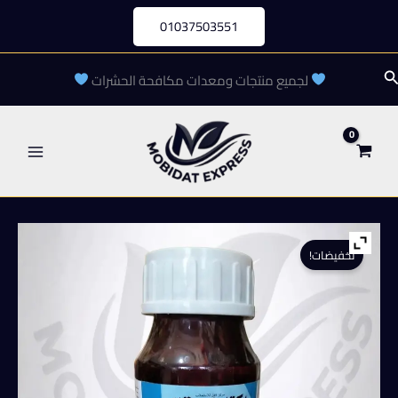
خطي
01037503551
لى
لمحتوى
لبحث
لجميع منتجات ومعدات مكافحة الحشرات
تخفيضات!