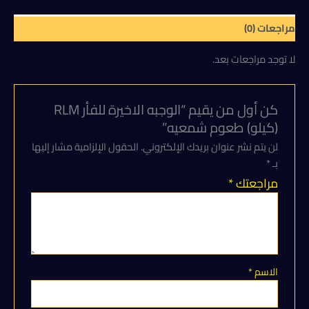
طعوم
شمعيه
مراجعات (0)
لا توجد مراجعات بعد.
كن أول من يقيم “الوجبه الاخيرة للفأر RLM
(كيلو) طعوم شمعيه”
لن يتم نشر عنوان بريدك الإلكتروني.
الحقول الإلزامية مشار إليها
بـ
*
مراجعتك
*
الاسم
*