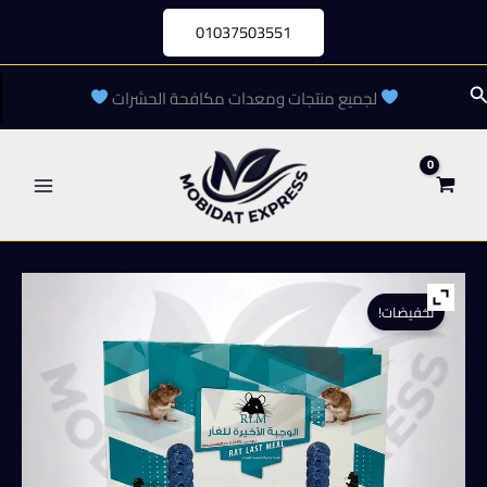
خطي
01037503551
لى
لمحتوى
لبحث
لجميع منتجات ومعدات مكافحة الحشرات
تخفيضات!