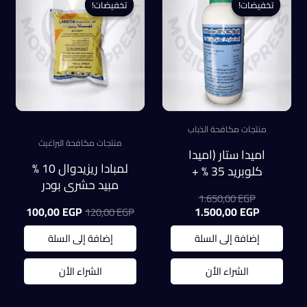
تخفيضات!
تخفيضات!
تخفيضات!
تخفيضات!
منتجات مكافحة الذباب
منتجات مكافحة البراغيث
اميدا ستار (اميدا
لمبادا ريزيدوال 10 %
كلوبريد 35 % +
مبيد حشري بودر
تريكوزين 0.05%) عبوة ا
السعر
1.650,00
EGP
للحشرات الطائرة
لتر للذباب
الأصلي
السعر
السعر
السعر
100,00
EGP
1.500,00
EGP
120,00
EGP
والزاحفة كيس
هو:
الحالي
الأصلي
الحالي
100جرام
هو:
1.650,00 EGP.
هو:
هو:
إضافة إلى السلة
إضافة إلى السلة
0,00 EGP.
120,00 EGP.
1.500,00 EGP.
الشراء الأن
الشراء الأن