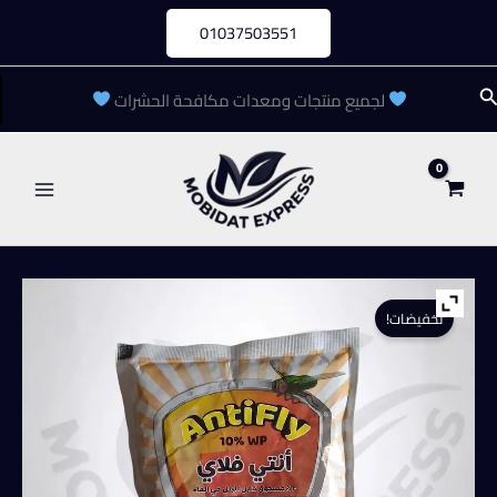
خطي
01037503551
لى
لمحتوى
لبحث
لجميع منتجات ومعدات مكافحة الحشرات
تخفيضات!