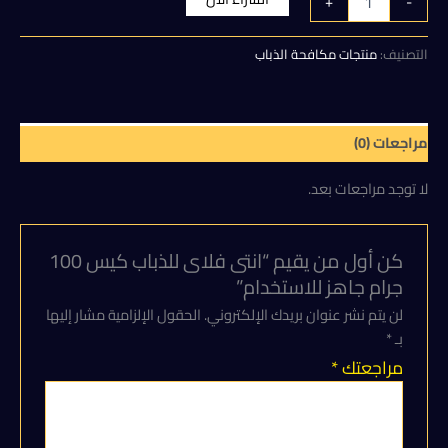
+
-
انتى
هو:
هو:
فلاى
للذباب
التصنيف:
منتجات مكافحة الذباب
350,00 EGP.
400,00 EGP.
كيس
100
جرام
جاهز
مراجعات (0)
للاستخدام
لا توجد مراجعات بعد.
كن أول من يقيم “انتى فلاى للذباب كيس 100
جرام جاهز للاستخدام”
لن يتم نشر عنوان بريدك الإلكتروني.
الحقول الإلزامية مشار إليها
بـ
*
مراجعتك
*