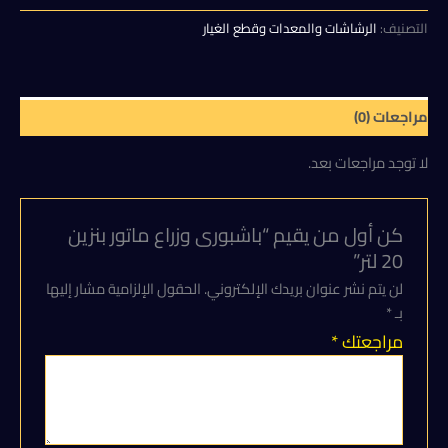
هو:
هو:
وزراع
ماتور
التصنيف:
الرشاشات والمعدات وقطع الغيار
275,00 EGP.
350,00 EGP.
بنزين
20
لتر
مراجعات (0)
لا توجد مراجعات بعد.
كن أول من يقيم “باشبورى وزراع ماتور بنزين
20 لتر”
لن يتم نشر عنوان بريدك الإلكتروني.
الحقول الإلزامية مشار إليها
بـ
*
مراجعتك
*