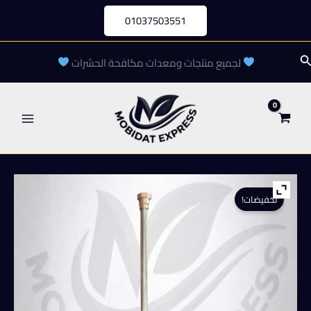
خطي
01037503551
لى
لمحتوى
لبحث
لجميع منتجات ومعدات مكافحة الحشرات
تخفيضات!