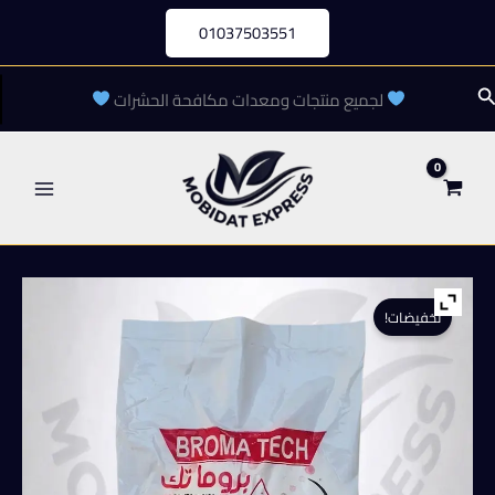
خطي
01037503551
لى
لمحتوى
لبحث
لجميع منتجات ومعدات مكافحة الحشرات
تخفيضات!