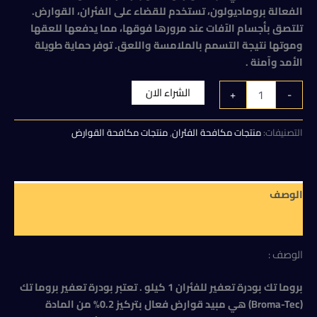
هو:
هو:
الفعالة بروماديولون، تستخدم للقضاء على الفئران، القوارض.
130,00 EGP.
140,00 EGP.
تلتصق بأجسام الآفات عند مرورها فوقها، مما يدفعها للعقها
وموتها نتيجة التسمم بالملامسة واللعق. توفر حماية طويلة
الأمد وآمنة .
كمية
الشراء الان
+
-
بروما
تك
بودرة
التصنيفات:
منتجات مكافحة الفئران
,
منتجات مكافحة القوارض
تعفير
للفئران
1
كيلو
الوصف
مراجعات (0)
الوصف :
بروما تك بودرة تعفير للفئران 1 كيلو . تعتبر بودرة تعفير بروما تك
(Broma-Tec) هي مبيد قوارض فعال بتركيز 0.2% من المادة