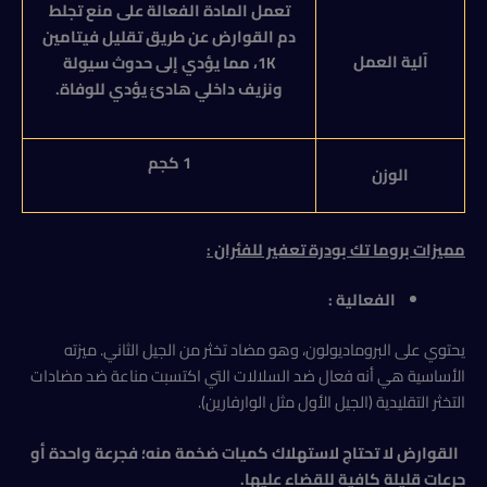
تعمل المادة الفعالة على منع تجلط
دم القوارض عن طريق تقليل فيتامين
آلية العمل
K
1
، مما يؤدي إلى حدوث سيولة
ونزيف داخلي هادئ يؤدي للوفاة.
1 كجم
الوزن
مميزات
بروما تك بودرة تعفير للفئران :
الفعالية :
يحتوي على البروماديولون، وهو مضاد تخثر من الجيل الثاني. ميزته
الأساسية هي أنه فعال ضد السلالات التي اكتسبت مناعة ضد مضادات
التخثر التقليدية (الجيل الأول مثل الوارفارين).
القوارض لا تحتاج لاستهلاك كميات ضخمة منه؛ فجرعة واحدة أو
جرعات قليلة كافية للقضاء عليها
.