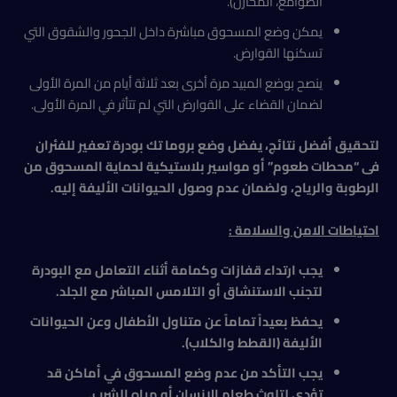
الصوامع، المخازن).
يمكن وضع المسحوق مباشرة داخل الجحور والشقوق التي
تسكنها القوارض.
ينصح بوضع المبيد مرة أخرى بعد ثلاثة أيام من المرة الأولى
لضمان القضاء على القوارض التي لم تتأثر في المرة الأولى.
لتحقيق أفضل نتائج، يفضل وضع بروما تك بودرة تعفير للفئران
فى
“محطات طعوم” أو مواسير بلاستيكية لحماية المسحوق من
الرطوبة والرياح، ولضمان عدم وصول الحيوانات الأليفة إليه
.
احتياطات الامن والسلامة :
يجب ارتداء قفازات وكمامة أثناء التعامل مع البودرة
لتجنب الاستنشاق أو التلامس المباشر مع الجلد
.
يحفظ بعيداً تماماً عن متناول الأطفال وعن الحيوانات
الأليفة (القطط والكلاب)
.
يجب التأكد من عدم وضع المسحوق في أماكن قد
تؤدي لتلوث طعام الإنسان أو مياه الشرب
.