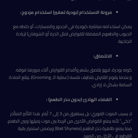
مرونة الاستخدام (بودرة تعفير) استخدام مزدوج:
يمكن استخدامه مباشرة كبودرة في الجحور والمسارات، أو خلطه مع
الحبوب والطعوم المفضلة للقوارض (مثل الذرة أو الشوفان) لزيادة
الجاذبية.
الالتصاق:
كونه بودرة، فهو يلتصق بشعر وأقدام القوارض أثناء مرورها فوقه.
وعندما يقوم القارض بتنظيف نفسه (عملية الـ Grooming)، يبتلع المادة
السامة بشكل لا إرادي.
القضاء الهادئ (بدون حذر الطعم) :
لا يسبب الموت الفوري؛ بل يستغرق من 3 إلى 7 أيام. هذا التأثير المتأخر
“ذكي” لأنه يمنع القوارض الأخرى من الربط بين موت زميلها وبين الطعم،
مما يمنع ظاهرة حذر الطعم (Bait Shyness) ويضمن استمرار بقية
القطيع في الأكل من المبيد.