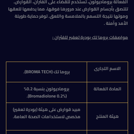
الفعالة بروماديولون، تستخدم للقضاء على الفئران، القوارض.
تلتصق بأجسام القوارض عند مرورها فوقها، مما يدفعها للعقها
وموتها نتيجة التسمم بالملامسة واللعق. توفر حماية طويلة
الأمد وآمنة .
مواصفات
بروما تك بودرة تعفير للفئران :
الاسم التجارى
بروما تك (
BROMA TECH
).
المادة الفعالة
بروماديولون بنسبة 0.2%
).
Bromadiolone 0.2%
(
مبيد قوارض على هيئة (بودرة تعفير)
هيئة المنتج
مخصص لاستخدامات الصحة العامة.