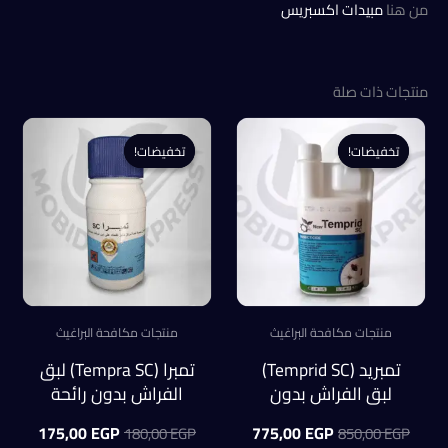
من هنا
مبيدات اكسبريس
منتجات ذات صلة
تخفيضات!
تخفيضات!
تخفيضات!
تخفيضات!
منتجات مكافحة البراغيث
منتجات مكافحة البراغيث
تمبريد (Temprid SC)
تمبرا (Tempra SC) لبق
لبق الفراش بدون
الفراش بدون رائحة
رائحة(500ملل)
100 ملل
السعر
السعر
السعر
السعر
175,00
EGP
775,00
EGP
180,00
EGP
850,00
EGP