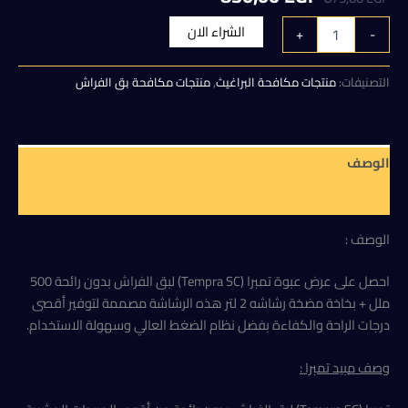
الأصلي
الحالي
كمية
الشراء الان
+
-
تمبرا
هو:
هو:
(Tempra
SC)
التصنيفات:
منتجات مكافحة البراغيث
,
منتجات مكافحة بق الفراش
850,00 EGP.
875,00 EGP.
لبق
الفراش
بدون
رائحة
الوصف
+
بخاخة
مراجعات (0)
مضخة
رشاشه
الوصف :
2
لتر
(عرض)
احصل على عرض عبوة تمبرا (Tempra SC) لبق الفراش بدون رائحة 500
ملل + بخاخة مضخة رشاشه 2 لتر هذه الرشاشة مصممة لتوفير أقصى
درجات الراحة والكفاءة بفضل نظام الضغط العالي وسهولة الاستخدام.
وصف مبيد تمبرا :