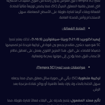
تمبرا (Tempra SC) لبق الفراش بدون رائحة من أقوى المبيدات الحشرية
التي تعمل بتقنية المعلق المركّز (SC)، مما يضمن توزيعاً مثالياً للمادة
الفعالة وبقاء أثرها لفترة طويلة على الأسطح المعاملة، سهل
الاستخدام وآمن للصحة العامة.
المادة الفعالة :
إيميداكلوبريد (21.0%) وبيتا-سيفلوثرين (10.5%) ،
لذلك يعتبر تمبرا
SC هو مبيد حشرى متقدم يجمع بين قوة في تركيبة فريدة تم تصميمها
خصيصًا للقضاء على البق. هذا المزيج القوي يعمل على تعطيل نظام
الأعصاب للبق، مما يؤدي إلى موتها بسرعة وفعالية.
مواصفات مبيد تمبرا (
Tempra SC
):
تركيبة متطورة
(SC)
:
يأتي في صورة سائل معلق مركز، مما يجعله
سهل الخلط بالماء ولا يترك بقعاً ظاهرة أو روائح نفاذة مزعجة بعد
الرش.
تأثير ممتد المفعول:
يتميز بقدرته على البقاء فعالاً لفترة طويلة، مما