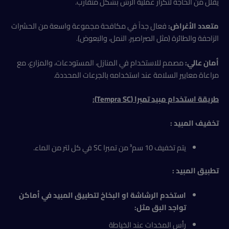
يقلل من الحاجة لتكرار عملية الرش بشكل متقارب.
متعدد الأغراض:
فعال جداً في مكافحة مجموعة واسعة من الحشرات
الزاحفة والطائرة (مثل الصراصير، النمل، والبعوض).
أمان عالي:
مصمم للاستخدام في المنازل، المستودعات، والمزارع، مع
مراعاة معايير السلامة عند استخدامه بالجرعات المحددة.
طريقة استخدام مبيد تمبرا (Tempra SC)
:
تخفيف المبيد
:
يتم تخفيف 10 سم³ من تمبرا SC في كل لتر من الماء.
تطبيق المبيد
:
استخدم الرشاشة او البخاخ لتطبيق المبيد في أماكن
تواجد البق مثل
:
رأس المخدات عند الخياطة