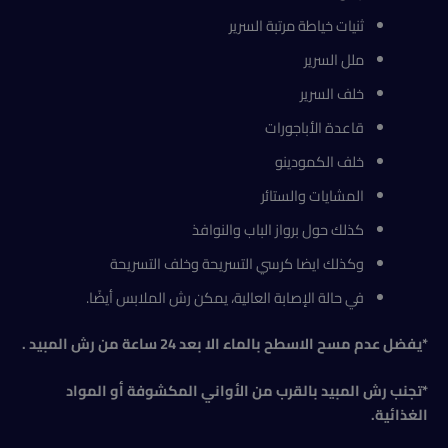
ثنيات خياطة مرتبة السرير
ملل السرير
خلف السرير
قاعدة الأباجورات
خلف الكمودينو
المشايات والستائر
كذلك حول برواز الباب والنوافذ
وكذلك ايضا كرسي التسريحة وخلف التسريحة
في حالة الإصابة العالية، يمكن رش الملابس أيضًا.
*يفضل عدم مسح الاسطح بالماء الا بعد 24 ساعة من رش المبيد .
*تجنب رش المبيد بالقرب من الأواني المكشوفة أو المواد
الغذائية
.