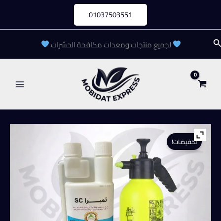
خطي
01037503551
لى
لمحتوى
لبحث
لجميع منتجات ومعدات مكافحة الحشرات
تخفيضات!