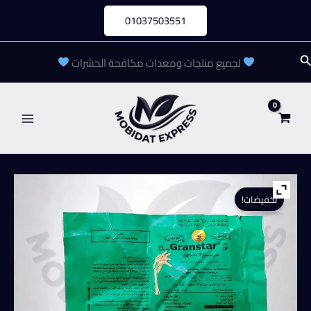
خطي
01037503551
لى
لمحتوى
لبحث
لجميع منتجات ومعدات مكافحة الحشرات
تخفيضات!