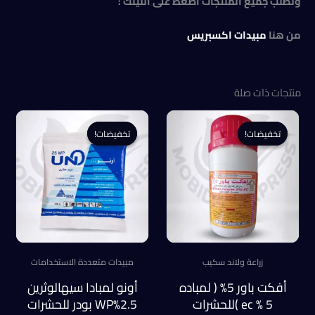
ولطلب جميع المنتجات اضغط على اللينك :
من هنا
مبيدات اكسبريس
منتجات ذات صلة
تخفيضات!
تخفيضات!
تخفيضات!
تخفيضات!
زراعة ولاند سكيب
مبيدات متعددة الاستخدامات
أفكت باور 5% ( لمباده
أونو لمبادا سيهالوثرين
5 % ec )للحشرات
2.5%WP بودر للحشرات