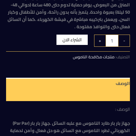
هو:
هو:
المنزل من البعوض، يوفر حماية تدوم حتى 480 ساعة (حوالي 48-
130,00 EGP.
150,00 EGP.
50 ليلة) بعبوة واحدة. يتميز بأنه بدون رائحة، وآمن للأطفال وكبار
السن، ويعمل بتركيبه مباشرة في فيشة الكهرباء .كما أن السائل
فعال حتى والنوافذ مفتوحة .
كمية
الشراء الان
+
-
جهاز
بار
بار
التصنيف:
منتجات مكافحة الناموس
طارد
الناموس
مع
علبه
الوصف
السائل
مراجعات (0)
الوصف :
جهاز بار بار طارد الناموس مع علبه السائل .جهاز بار بار (Par Par)
الكهربائي لطرد الناموس مع السائل هو حل فعال وآمن لحماية