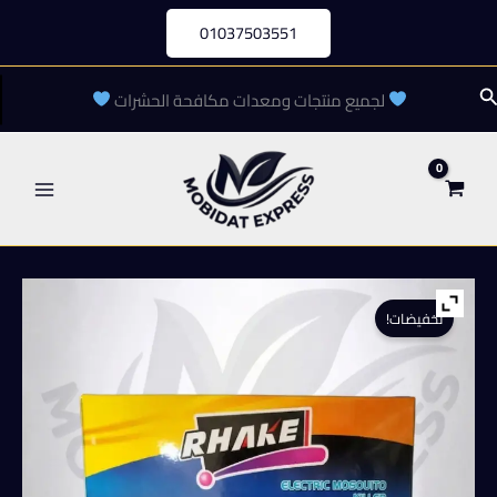
خطي
01037503551
لى
لمحتوى
لبحث
لجميع منتجات ومعدات مكافحة الحشرات
تخفيضات!