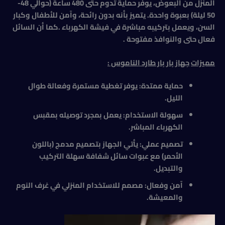
المنزل من البعوض، يوفر حماية تدوم حتى 480 ساعة (حوالي 48-
50 ليلة) بعبوة واحدة. يتميز بأنه بدون رائحة، وآمن للأطفال وكبار
السن، ويعمل بتركيبه مباشرة في فيشة الكهرباء .كما أن السائل
فعال حتى والنوافذ مفتوحة .
مميزات
جهاز بار بار طارد الناموس :
حماية ممتدة: يوفر تغطية مستمرة وفعالة طوال
الليل
.
سهولة الاستخدام: يعمل بمجرد توصيله بمقبس
الكهرباء المباشر
.
تصميم عملي: يأتي الجهاز بتصميم مدمج (باللون
الأحمر) مع عبوات سائل شفافة سهلة التركيب
والتبديل
.
آمن وفعال: مصمم للاستخدام المنزلي في غرف النوم
والمعيشة
.