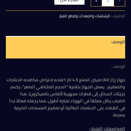
+
-
جهاز
هو:
هو:
رزاز
ULV
التصنيف:
الرشاشات والمعدات وقطع الغيار
5.500,00 EGP.
6.000,00 EGP.
صينى
الصنع
4.5
لتر
الوصف
1فتحه
لاغراض
مراجعات (0)
مكافحه
الحشرات
الوصف :
والتعقيم
جهاز رزاز ULV صينى الصنع 4.5 لتر 1فتحه لاغراض مكافحه الحشرات
والتعقيم . يعمل الجهاز بتقنية “الحجم المتناهي الصغر”، يكسر
جزيئات السائل إلى قطرات مجهرية (تُقاس بالميكرون). هذا
الضباب يظل معلقاً في الهواء لفترة أطول، مما يجعله فعالاً جداً
في القضاء على الحشرات الطائرة أو تعقيم المساحات الكبيرة
بسرعة.
المواصفات الفنية :