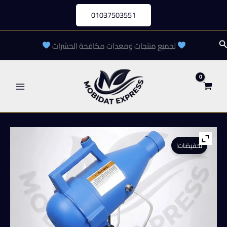
خطي
01037503551
لى
لمحتوى
لبحث
لجميع منتجات ومعدات مكافحة الحشرات
تخفيضات!