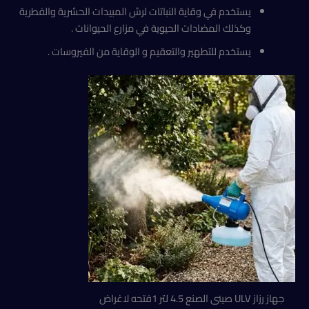
يستخدم في وقاية النباتات لرش المبيدات الحشرية والفطرية
وكذلك المضادات الحيوية في مزارع الحيوانات .
يستخدم للتطهير والتعقيم و الوقاية من الفيروسات .
جهاز رزاز ULV صينى الصنع 4.5 لتر 1فتحه لاغراض