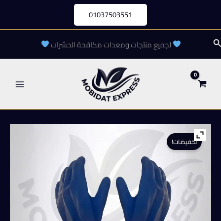
خطي
01037503551
لى
لمحتوى
لبحث
لجميع منتجات ومعدات مكافحة الحشرات
تخفيضات!