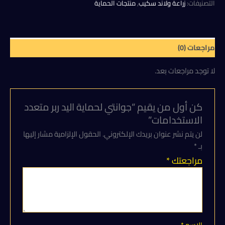
اليد
التصنيفات:
زراعة ولاند سكيب
,
منتجات الحماية
55,00 EGP.
65,00 EGP.
ربر
متعدد
الاستخدامات
مراجعات (0)
لا توجد مراجعات بعد.
كن أول من يقيم “جوانتي لحماية اليد ربر متعدد
الاستخدامات”
لن يتم نشر عنوان بريدك الإلكتروني.
الحقول الإلزامية مشار إليها
بـ
*
مراجعتك
*