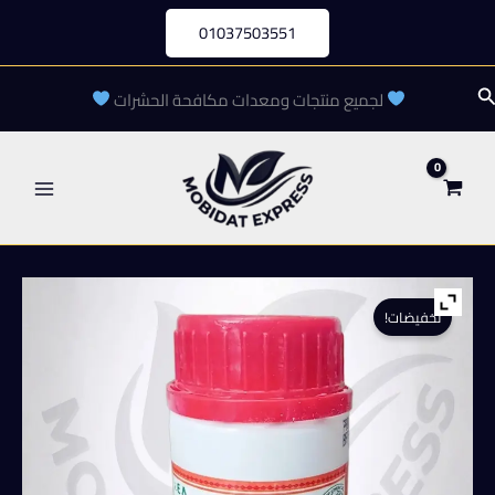
خطي
01037503551
لى
لمحتوى
لبحث
لجميع منتجات ومعدات مكافحة الحشرات
تخفيضات!