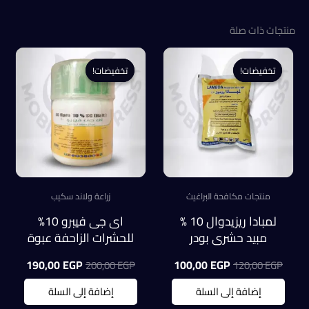
منتجات ذات صلة
تخفيضات!
تخفيضات!
تخفيضات!
تخفيضات!
منتجات مكافحة البراغيث
زراعة ولاند سكيب
لمبادا ريزيدوال 10 %
اى جى فيبرو 10%
مبيد حشري بودر
للحشرات الزاحفة عبوة
للحشرات الطائرة
100 ملل
السعر
السعر
السعر
السعر
190,00
EGP
100,00
EGP
200,00
EGP
120,00
EGP
والزاحفة كيس
الأصلي
الحالي
الأصلي
الحالي
100جرام
هو:
هو:
هو:
هو:
إضافة إلى السلة
إضافة إلى السلة
0,00 EGP.
200,00 EGP.
100,00 EGP.
120,00 EGP.