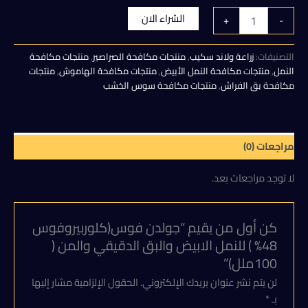
الأصلي
الحالي
كمية
الشراء الان
+
-
جولدن
هو:
هو:
فوس(كلوربيروفوس
48%
التصنيفات:
زراعة ولاند سكيب
,
منتجات مكافحة الصراصير
,
منتجات مكافحة
100,00 EGP.
150,00 EGP.
)
النمل
,
منتجات مكافحة النمل الأبيض
,
منتجات مكافحة الهاموش
,
منتجات
للنمل
مكافحة بق الفراش
,
منتجات مكافحة سوس الخشب
الابيض
والبق
الدقيقي
والمن
مراجعات (0)
(
100ملل)
لا توجد مراجعات بعد.
كن أول من يقيم “جولدن فوس(كلوربيروفوس
48% ) للنمل الابيض والبق الدقيقي والمن (
100ملل)”
لن يتم نشر عنوان بريدك الإلكتروني.
الحقول الإلزامية مشار إليها
بـ
*