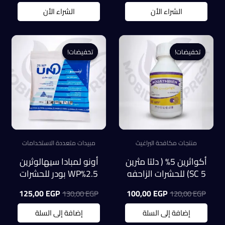
الشراء الأن
الشراء الأن
تخفيضات!
تخفيضات!
تخفيضات!
تخفيضات!
منتجات مكافحة البراغيث
مبيدات متعددة الاستخدامات
أكواثرين 5% ( دلتا مثرين
أونو لمبادا سيهالوثرين
5 SC) للحشرات الزاحفه
2.5%WP بودر للحشرات
بدون رائحه
الطائرة كيس 250 جرام
السعر
السعر
السعر
السعر
125,00
EGP
100,00
EGP
130,00
EGP
120,00
EGP
الأصلي
الحالي
الأصلي
الحالي
هو:
هو:
هو:
هو:
إضافة إلى السلة
إضافة إلى السلة
5,00 EGP.
130,00 EGP.
100,00 EGP.
120,00 EGP.