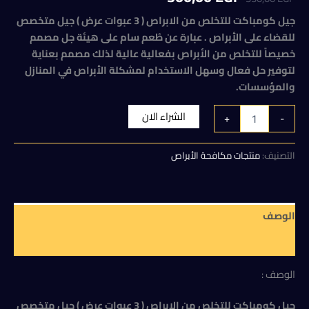
الأصلي
الحالي
جيل كومباكت للتخلص من الابراص ( 3 عبوات عرض ) جيل متخصص
للقضاء على الأبراص . عبارة عن طُعم سام على هيئة جل مصمم
هو:
هو:
خصيصاً للتخلص من الأبراص بفعالية عالية لذلك مصمم بعناية
300,00 EGP.
330,00 EGP.
لتوفير حل فعال وسهل الاستخدام لمشكلة الأبراص في المنازل
والمؤسسات.
كمية
الشراء الان
+
-
جيل
كومباكت
للتخلص
التصنيف:
منتجات مكافحة الأبراص
من
الابراص
(
3
الوصف
عبوات
عرض
مراجعات (0)
)
الوصف :
جيل كومباكت للتخلص من الابراص ( 3 عبوات عرض ) جيل متخصص