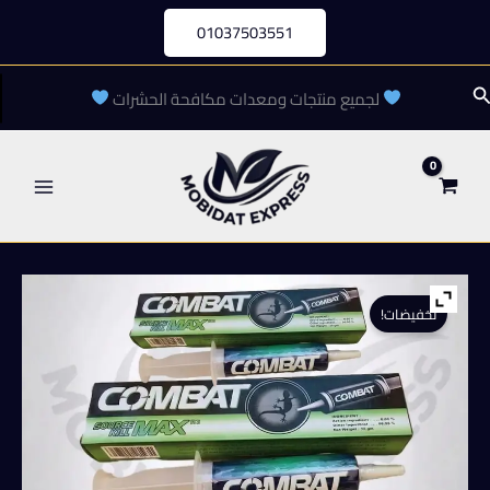
خطي
01037503551
لى
لمحتوى
لبحث
لجميع منتجات ومعدات مكافحة الحشرات
تخفيضات!