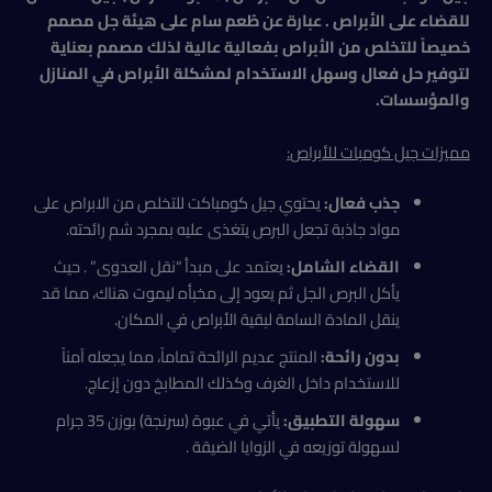
للقضاء على الأبراص . عبارة عن طُعم سام على هيئة جل مصمم
خصيصاً للتخلص من الأبراص بفعالية عالية لذلك مصمم بعناية
لتوفير حل فعال وسهل الاستخدام لمشكلة الأبراص في المنازل
والمؤسسات.
مميزات جيل كومبات للأبراص
:
جذب فعال:
يحتوي جيل كومباكت للتخلص من الابراص على
مواد جاذبة تجعل البرص يتغذى عليه بمجرد شم رائحته.
القضاء الشامل:
يعتمد على مبدأ “نقل العدوى” . حيث
يأكل البرص الجل ثم يعود إلى مخبأه ليموت هناك، مما قد
ينقل المادة السامة لبقية الأبراص في المكان.
بدون رائحة:
المنتج عديم الرائحة تماماً، مما يجعله آمناً
للاستخدام داخل الغرف وكذلك المطابخ دون إزعاج.
سهولة التطبيق:
يأتي في عبوة (سرنجة) بوزن 35 جرام
لسهولة توزيعه في الزوايا الضيقة .