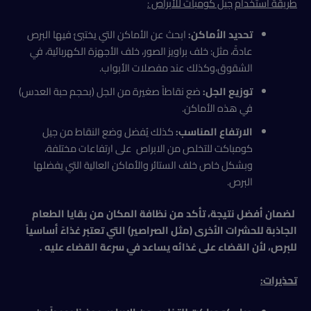
طريقة استخدام
جيل كومبات للأبراص :
تحديد الأماكن:
ابحث عن الأماكن التي يختبئ فيها البرص
عادةً، مثل: خلف براويز الصور، خلف الأجهزة الكهربائية، في
الشقوق،وكذلك عند مفصلات الأبواب.
توزيع الجل:
ضع نقاطاً صغيرة من الجل (بحجم حبة العدس)
في هذه الأماكن.
الارتفاع المناسب:
كذلك يُفضل وضع النقاط من جيل
كومباكت للتخلص من الابراص على ارتفاعات مختلفة،
وبشكل خاص خلف الستائر والأماكن العالية التي يفضلها
البرص.
لضمان أفضل نتيجة، تأكد من نظافة المكان من بقايا الطعام
الجاذبة للحشرات الأخرى (مثل الصراصير) التي تعتبر غذاءً أساسياً
للبرص، لأن القضاء على غذائه يساعد في سرعة القضاء عليه .
تحذيرات
: