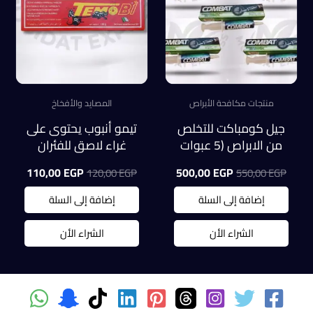
منتجات مكافحة الأبراص
المصايد والأفخاخ
جيل كومباكت للتخلص
تيمو أنبوب يحتوى على
من الابراص (5 عبوات
غراء لاصق للفئران
عرض)
ايطالى الصنع
السعر
السعر
السعر
السعر
110,00
EGP
500,00
EGP
120,00
EGP
550,00
EGP
الأصلي
الحالي
الأصلي
الحالي
هو:
هو:
هو:
هو:
إضافة إلى السلة
إضافة إلى السلة
0,00 EGP.
120,00 EGP.
500,00 EGP.
550,00 EGP.
الشراء الأن
الشراء الأن