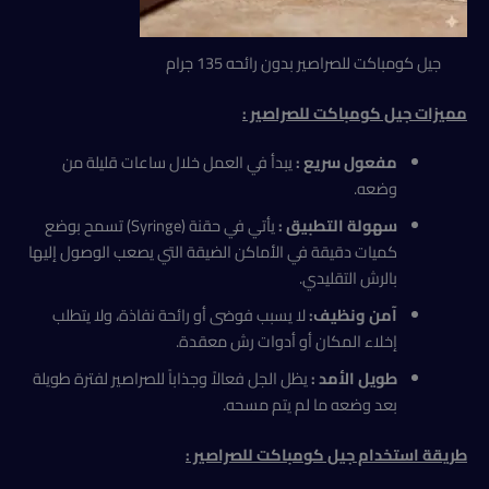
جيل كومباكت للصراصير بدون رائحه 135 جرام
مميزات جيل كومباكت للصراصير :
مفعول سريع
:
يبدأ في العمل خلال ساعات قليلة من
وضعه.
سهولة التطبيق
:
يأتي في حقنة (Syringe) تسمح بوضع
كميات دقيقة في الأماكن الضيقة التي يصعب الوصول إليها
بالرش التقليدي.
آمن ونظيف:
لا يسبب فوضى أو رائحة نفاذة، ولا يتطلب
إخلاء المكان أو أدوات رش معقدة.
طويل الأمد
:
يظل الجل فعالاً وجذاباً للصراصير لفترة طويلة
بعد وضعه ما لم يتم مسحه.
طريقة استخدام
جيل كومباكت للصراصير :