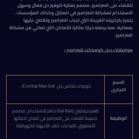
للقضاء على الصراصير، مصمم بعناية لتوفير حل فعال وسهل
الاستخدام لمشكلة الصراصير في المنازل وكذلك المؤسسات .
يتميز بتركيبته الفريدة التي تجذب الصراصير وتقضي عليها
بفعالية، مما يجعله خيارًا مثاليًا للأماكن التي تعاني من مشكلة
الصراصير.
مواصفات جيل كومباكت للصراصير :
الاسم
كومبات ماكس جل (Combat Max Gel) .
التجارى
طُعم جيلاتيني (Gel Bait) جاهز للاستخدام . مصمم
الوظيفة
خصيصاً للقضاء على الصراصير في أماكن اختبائها
(الشقوق، الفراغات، خلف الأجهزة الكهربائية).