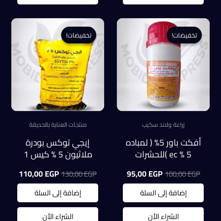
تخفيضات!
تخفيضات!
تخفيضات!
تخفيضات!
زراعة ولاند سكيب
منتجات العناية بالحديقة
أفكت باور 5% ( لمباده
إيجي توكس بودرة
5 % ec )للحشرات
ملاثيون 5 % كيس 1
الطائرة والزاحفه عبوة
كيلو
السعر
السعر
السعر
السعر
110,00
EGP
95,00
EGP
130,00
EGP
100,00
EGP
100 ملل
الأصلي
الحالي
الأصلي
الحالي
هو:
هو:
هو:
هو:
إضافة إلى السلة
إضافة إلى السلة
0,00 EGP.
130,00 EGP.
95,00 EGP.
100,00 EGP.
الشراء الأن
الشراء الأن