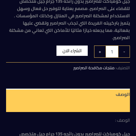
الأصلي
الحالي
جيل كومباكت للصراصير بدون رائحه 135 جرام جيل متخصص
للقضاء على الصراصير، مصمم بعناية لتوفير حل فعال وسهل
هو:
هو:
الاستخدام لمشكلة الصراصير في المنازل وكذلك المؤسسات .
110,00 EGP.
115,00 EGP.
يتميز بتركيبته الفريدة التي تجذب الصراصير وتقضي عليها
بفعالية، مما يجعله خيارًا مثاليًا للأماكن التي تعاني من مشكلة
الصراصير.
كمية
الشراء الان
+
-
جيل
كومباكت
للصراصير
التصنيف:
منتجات مكافحة الصراصير
بدون
رائحه
135
جرام
الوصف
مراجعات (0)
الوصف :
جيل كومباكت للصراصير بدون رائحه 135 جرام جيل متخصص