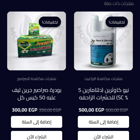
منتجات ذات صلة
تخفيضات!
تخفيضات!
تخفيضات!
تخفيضات!
منتجات مكافحة البراغيث
منتجات مكافحة الصراصير
نيو كاوثرين (دلتامثرين 5
بودرة صراصير جرين ليف
% SC) للحشرات الزاحفه
علبه 50 كيس كل
والطائرة عبوة 500 ملل
كيس 5 جرام
السعر
السعر
السعر
السعر
300,00
EGP
500,00
EGP
350,00
EGP
600,00
EGP
الأصلي
الحالي
الأصلي
الحالي
هو:
هو:
هو:
هو:
إضافة إلى السلة
إضافة إلى السلة
0,00 EGP.
350,00 EGP.
500,00 EGP.
600,00 EGP.
الشراء الأن
الشراء الأن