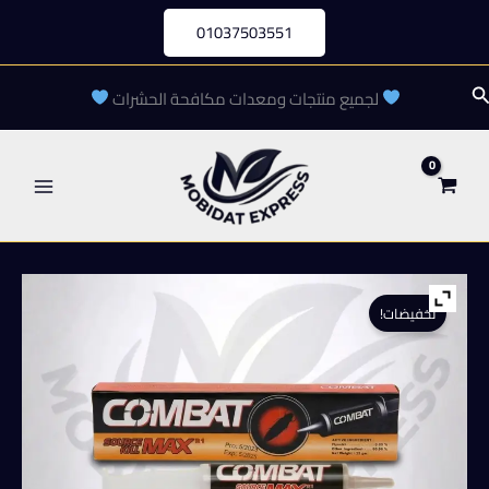
خطي
01037503551
لى
لمحتوى
لبحث
لجميع منتجات ومعدات مكافحة الحشرات
تخفيضات!