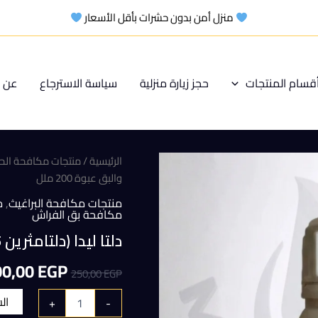
منزل أمن بدون حشرات بأقل الأسعار
قسام المنتجات
حجز زيارة منزلية
سياسة الاسترجاع
عن م
الرئيسية
/
منتجات مكافحة الح
والبق عبوة 200 ملل
منتجات مكافحة البراغيث
,
م
مكافحة بق الفراش
دلتا ليدا (دلتامثرين 5 %) للنمل والصراصير والبق عبوة 200 ملل
السعر
00,00
EGP
250,00
EGP
الأصلي
ال
+
-