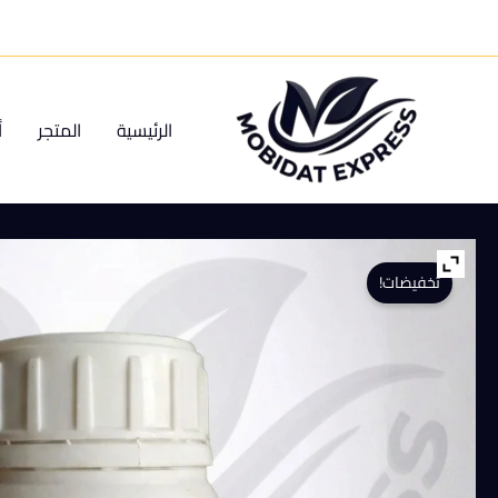
خطي
لى
لمحتوى
الرئيسية
المتجر
أ
تخفيضات!
كمية
دلتا