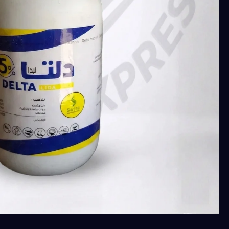
ليدا
(دلتامثرين
5
%)
للنمل
والصراصير
والبق
عبوة
200
ملل