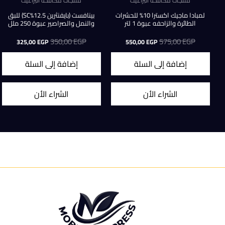
منتجات مكافحة البراغيث
منتجات مكافحة البراغيث
لمبادا ماجيك اكسترا 10% للحشرات
بينافست (بايفنثرين 12.5%SC) للبق
الطائرة والزاحفه عبوة 1 لتر
والنمل والصراصير عبوة 250 ملل
EGP
575,00
السعر
السعر
EGP
350,00
السعر
السعر
325,00
EGP
550,00
EGP
الأصلي
الحالي
الأصلي
الحالي
هو:
هو:
هو:
هو:
إضافة إلى السلة
إضافة إلى السلة
25,00 EGP.
350,00 EGP.
550,00 EGP.
575,00 EGP.
الشراء الأن
الشراء الأن