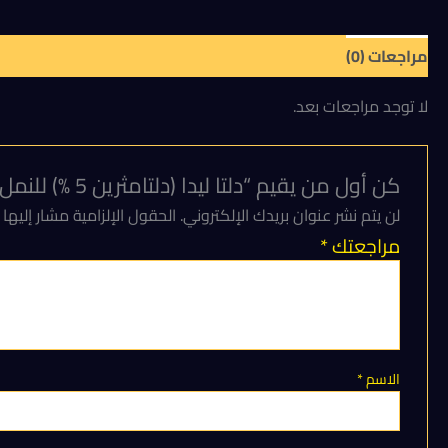
مراجعات (0)
لا توجد مراجعات بعد.
كن أول من يقيم “دلتا ليدا (دلتامثرين 5 %) للنمل والصراصير والبق عبوة 200 ملل”
لن يتم نشر عنوان بريدك الإلكتروني.
الحقول الإلزامية مشار إليها 
مراجعتك
*
الاسم
*