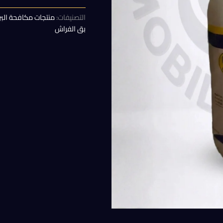
هو:
التصنيفات:
منتجات مكافحة البر
250,00 EGP.
بق الفراش