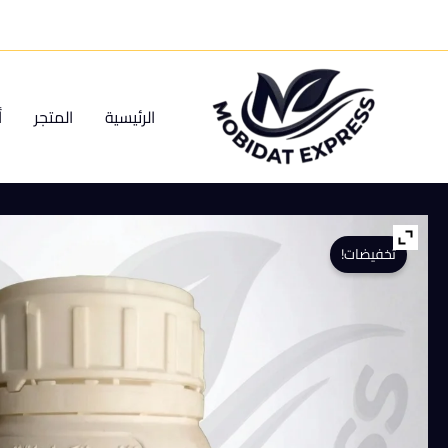
خطي
لى
لمحتوى
الرئيسية
المتجر
أ
تخفيضات!