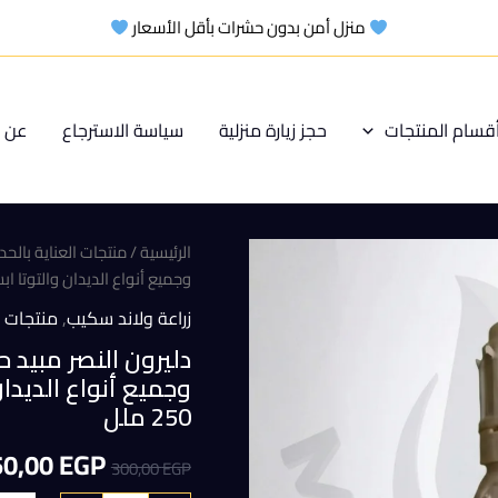
منزل أمن بدون حشرات بأقل الأسعار
قسام المنتجات
حجز زيارة منزلية
سياسة الاسترجاع
عن م
الرئيسية
/
منتجات العناية بالحد
وجميع أنواع الديدان والتوتا ابسي
زراعة ولاند سكيب
,
منتجات ا
دليرون النصر مبيد
وجميع أنواع الديدا
250 ملل
السعر
50,00
EGP
300,00
EGP