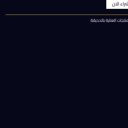
الحالي
شراء الان
هو:
نتجات العناية بالحديقة
250,00 EGP.