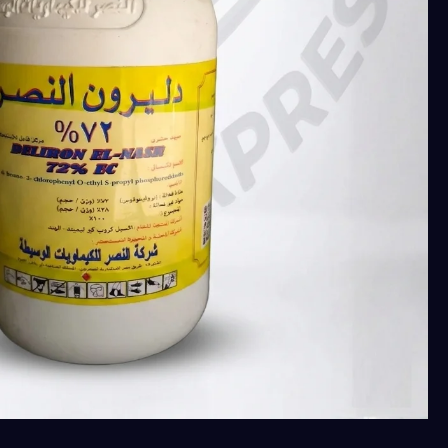
كمية
دليرون
النصر
مبيد
حشري
قوي
للقضاء
على
العديد
من
الحشرات
وجميع
أنواع
الديدان
والتوتا
ابسيلوتا
وحفار
الساق
وسوسة
النخيل
250
ملل