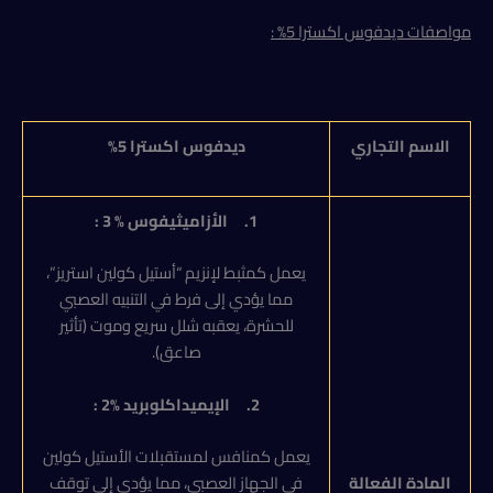
مواصفات ديدفوس اكسترا 5%
:
الاسم التجاري
ديدفوس اكسترا 5%
1.
الأزاميثيفوس % 3
:
يعمل كمثبط لإنزيم “أستيل كولين استريز”،
مما يؤدي إلى فرط في التنبيه العصبي
للحشرة، يعقبه شلل سريع وموت (تأثير
صاعق).
2.
الإيميداكلوبريد %2
:
يعمل كمنافس لمستقبلات الأستيل كولين
المادة الفعالة
في الجهاز العصبي، مما يؤدي إلى توقف