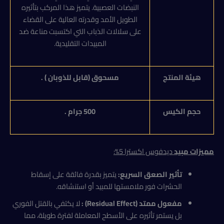
النبضات العصبية. يتميز هذا المركب بتأثيره
الطويل الأمد وقدرته العالية على القضاء
على سلالات الذباب التي اكتسبت مناعة ضد
المبيدات التقليدية.
هيئة المنتج
مسحوق (قابل للذوبان ) .
حجم الكيس
500
جرام .
مميزات
مبيد
ديدفوس اكسترا 5%
:
تأثير الصعق السريع:
يتميز بقدرة فائقة على إسقاط
الحشرات فور ملامستها للمبيد أو استنشاقه.
مفعول ممتد
(Residual Effect)
:
لا يكتفي بالقتل الفوري
بل يستمر تأثيره على الأسطح المعاملة لفترة طويلة، مما