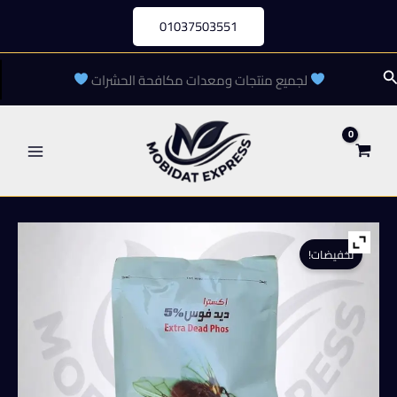
خطي
01037503551
لى
لمحتوى
لبحث
لجميع منتجات ومعدات مكافحة الحشرات
تخفيضات!