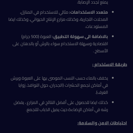
يمنع تجدد الإصابة.
متعدد الاستخدامات:
مثالي للاستخدام في المنازل،
المحلات التجارية، وكذلك مزارع الإنتاج الحيواني، وكذلك ايضا
المستودعات.
بالاضافة الى سهولة التطبيق:
العبوة (500 جرام)
اقتصادية وسهلة الاستخدام سواء بالرش أو بالدهان على
الأسطح .
طريقة الاستخدام
:
يخفف بالماء حسب النسب الموصى بها على العبوة ويرش
في أماكن تجمع الحشرات (الجدران، حول النوافذ، زوايا
الغرف).
كذلك ايضا للحصول على أفضل النتائج في المزارع ، يفضل
رشه في أماكن الإضاءة حيث يميل الذباب للتجمع.
احتياطات
الامن و
السلامة
: