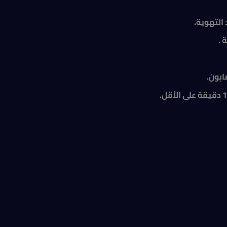
 التهوية.
 .
ابون.