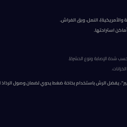
ية والأمريكية)، النمل، وبق الفراش
.
أماكن استراحتها
.
خزانات.
ير”، يفضل الرش باستخدام بخاخة ضغط يدوي لضمان وصول الرذاذ ا