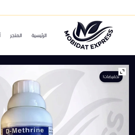
خطي
لى
لمحتوى
الرئيسية
المتجر
أ
تخفيضات!
كمية