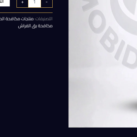
ال
+
-
هو:
التصنيفات:
منتجات مكافحة الص
700,00 EGP.
مكافحة بق الفراش