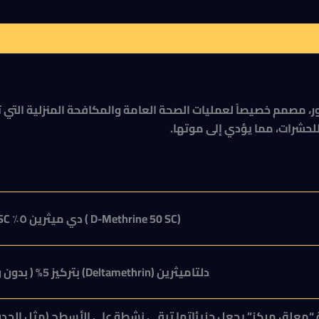
لحشرات، مما يؤدي إلى موتها.
(D-Methrine 50 SC ) دي ميثرين ٥٪ SC
دلتاميثرين (
Deltamethrin
) بتركيز 5% ( بدون رائحة )
 “معلق مركز” يجعل جزيئاتها تبقى نشطة على الأسطح (مثل الجدرا