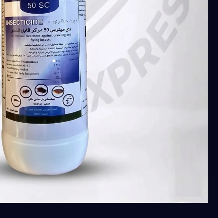
دي
ميثرين
(
دلتا
مثرين
٥٪
SC)
بدون
رائحة
للبق
والنمل
والصراصير
عبوة
1
لتر