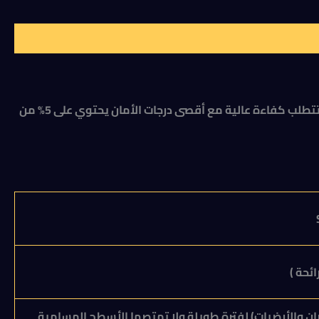
دي ميثرين ٥٪ SC ١لتر بدون رائحة مبيد حشري “بيروثريدي” متطور، مصمم خصيصاً لعمليات الصحة العامة والمكافحة المنزلية التي تتطلب كفاءة عالية مع أقصى درجات الأمان يحتوي على 5% من
ن والأرضيات) لفترة طويلة ولا تمتصها الأسطح المسامية