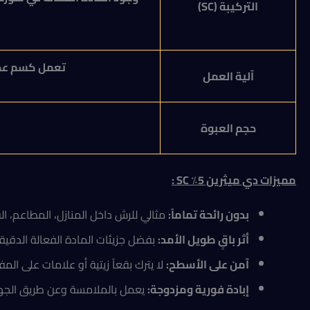
التركيبة (
SC
)
تعمل كسم عصبي
آلية العمل
حجم العبوة
مميزات
دي ميثرين 5٪
SC
:
بدون رائحة تماماً:
مثالي للرش داخل المنازل، المطاعم، ال
أثر باقٍ طويل الأمد:
بفضل جزيئات المادة الفعالة الدقيقة
آمن على الأسطح:
لا يترك بقعاً زيتية أو علامات على الم
إبادة فورية ومزدوجة:
يعمل بالملامسة وعن طريق الجها