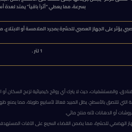
بسرعة، مما يعطي “أثراً باقياً” يمتد لعدة أس
 يؤثر على الجهاز العصبي للحشرة بمجرد الملامسة أو الابتلاع، م
1 لتر .
فنادق، والمستشفيات، حيث لا يترك أي روائح كيميائية تزعج السكان أو 
 التي تلتصق بالأسطح، يظل المبيد فعالاً لأسابيع طويلة، مما يمنع ظه
فروشات أو الدهانات لأنه منتج مائي.
ز الهضمي للحشرة، مما يضمن القضاء السريع على الآفات المستهدفة