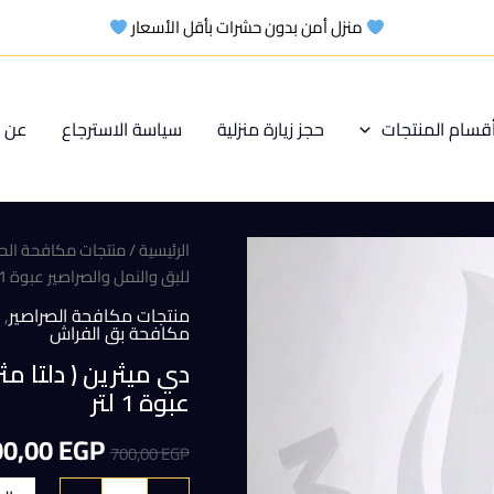
منزل أمن بدون حشرات بأقل الأسعار
قسام المنتجات
حجز زيارة منزلية
سياسة الاسترجاع
عن م
الرئيسية
/
منتجات مكافحة الح
للبق والنمل والصراصير عبوة 1 لتر
منتجات مكافحة الصراصير
,
مكافحة بق الفراش
عبوة 1 لتر
السعر
00,00
EGP
700,00
EGP
الأصلي