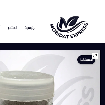
خطي
لى
لمحتوى
الرئيسية
المتجر
أ
تخفيضات!
كمية
رات
كيلر