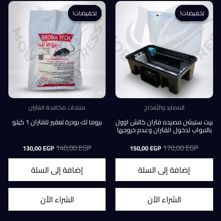
تخفيضات!
تخفيضات!
تخفيضات!
تخفيضات!
المصايد والأفخاخ
منتجات مكافحة الفئران
بيت ستيشن مصيده فئران كاتش اوول
بروما تك بودرة تعفير للفئران 1 كيلو
بالابواب لدخول الفئران وعدم خروجها
EGP
170,00
السعر
السعر
EGP
140,00
السعر
السعر
130,00
EGP
150,00
EGP
الأصلي
الحالي
الأصلي
الحالي
هو:
هو:
هو:
هو:
إضافة إلى السلة
إضافة إلى السلة
130,00 EGP.
140,00 EGP.
150,00 EGP.
170,00 EGP.
الشراء الأن
الشراء الأن