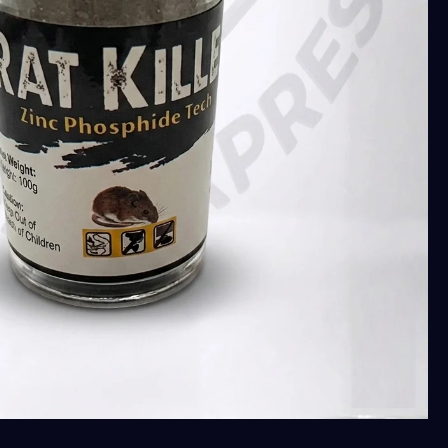
طعم
سريع
للفئران
والعرس
(تيمك)