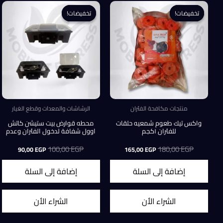
تخفيضات!
تخفيضات!
تخفيضات!
تخفيضات!
منتجات مكافحة الفئران
الرشاشات والمعدات وقطع الغيار
واكس تيك طعوم شمعيه حلقات
محطه قوارض بيت ستيشن كاتش
للفئران ١كجم
اوول شفافة لدخول الفئران وعدم
خروجه
EGP
180,00
السعر
السعر
EGP
100,00
السعر
السعر
90,00
EGP
165,00
EGP
الأصلي
الحالي
الأصلي
الحالي
هو:
هو:
هو:
هو:
إضافة إلى السلة
إضافة إلى السلة
90,00 EGP.
100,00 EGP.
165,00 EGP.
180,00 EGP.
الشراء الأن
الشراء الأن