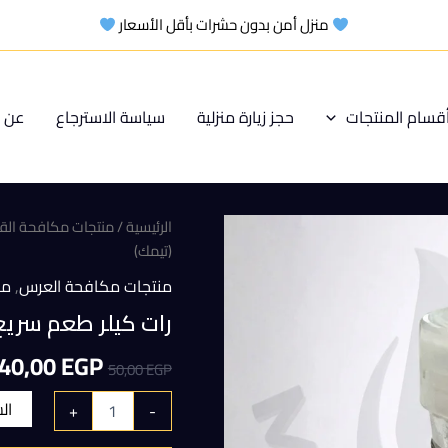
منزل أمن بدون حشرات بأقل الأسعار
قسام المنتجات
حجز زيارة منزلية
سياسة الاسترجاع
عن م
الرئيسية
/
منتجات مكافحة ال
(تيمك)
منتجات مكافحة العرس
,
من
رات كيلر طعم سريع 
السعر
40,00
EGP
50,00
EGP
الأصلي
ال
+
-
هو: