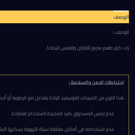
الوصف
مراجعات (0)
الوصف :
رات كيلر طعم سريع للفئران والعرس (تيمك) .
احتياطات الامن والسلامة :
هذا النوع من المبيدات (فوسفيد الزنك) يتفاعل مع الرطوبة أو أح
· عدم لمس المسحوق باليد المجردة (استخدام قفازات).
· عدم استخدامه في أماكن مغلقة سيئة التهوية يسكنها البشر أو