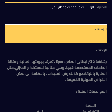
هو:
هو:
2
لتر
التصنيف:
الرشاشات والمعدات وقطع الغيار
350,00 EGP.
400,00 EGP.
ايطالى
الصنع
Epoca
الوصف
مراجعات (0)
الوصف :
رشاشة 2 لتر ايطالى الصنع Epoca . تعرف بجودتها العالية ومتانة
الخامات المستخدمة فيها، وهي مثالية للاستخدام المنزلي،مثل
العناية بالنباتات،و كذلك رش المبيدات ، بالاضافة الى بعض
الأغراض المهنية الخفيفة .
المواصفات الفنية :
السعة
2 لتر
التشغيلية