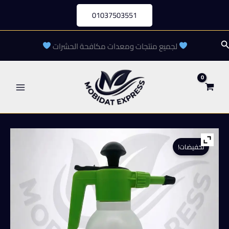
خطي
01037503551
لى
لمحتوى
لبحث
لجميع منتجات ومعدات مكافحة الحشرات
تخفيضات!