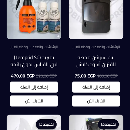
الرشاشات والمعدات وقطع الغيار
الرشاشات والمعدات وقطع الغيار
بيت ستيشن محطه
تمبريد (Temprid SC)
للفئران أسود كاتش
لبق الفراش بدون رائحة
اوول (كبير)
(2 عبوة)+ رشاشه 2 لتر
السعر
السعر
السعر
السعر
470,00
EGP
75,00
EGP
520,00
EGP
100,00
EGP
صينى مستورده
الأصلي
الحالي
الأصلي
الحالي
هو:
هو:
هو:
هو:
إضافة إلى السلة
إضافة إلى السلة
0,00 EGP.
520,00 EGP.
75,00 EGP.
100,00 EGP.
الشراء الأن
الشراء الأن
تخفيضات!
تخفيضات!
تخفيضات!
تخفيضات!