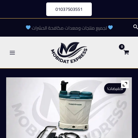
خطي
01037503551
لى
لمحتوى
لبحث
لجميع منتجات ومعدات مكافحة الحشرات
تخفيضات!