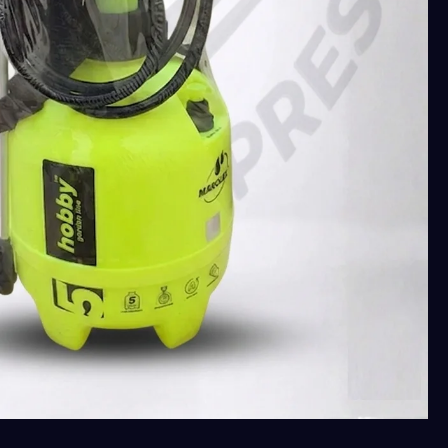
بولندى
الصنع