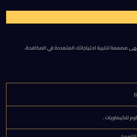
لك فهى مصممة لتلبية احتياجاتك المتعددة في المكافحة،
)
وم للكيماويات .
للتعديل .