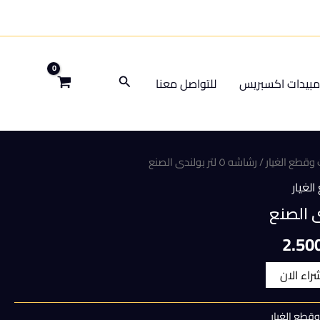
البحث
بيدات اكسبريس
للتواصل معنا
وقطع الغيار
/ رشاشه ٥ لتر بولندى الصنع
لغيار
السعر
2.50
الحالي
شراء الان
هو:
قطع الغيار