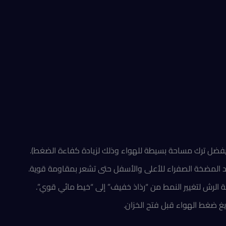
يا (يفضل ترك مساحة بسيطة للهواء وذلك لزيادة كفاءة الضغط).
يد المضخة الصفراء للأعلى والأسفل حتى تشعر بمقاومة قوية.
 الرش لتغيير النمط من “رذاذ خفيف” إلى “خيط مائي قوي”.
يغ ضغط الهواء قبل فتح الخزان.