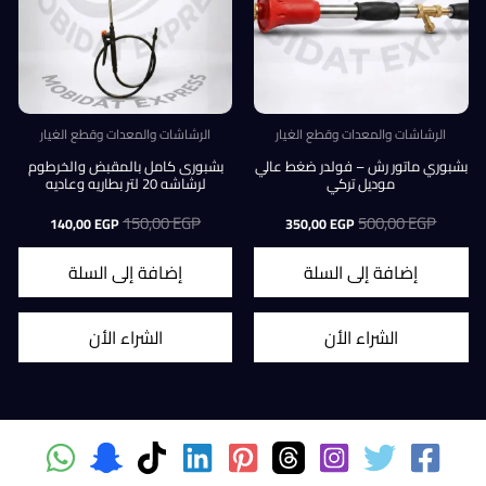
الرشاشات والمعدات وقطع الغيار
الرشاشات والمعدات وقطع الغيار
بشبوري ماتور رش – فولدر ضغط عالي
بشبورى كامل بالمقبض والخرطوم
موديل تركي
لرشاشه 20 لتر بطاريه وعاديه
EGP
500,00
السعر
السعر
EGP
150,00
السعر
السعر
140,00
EGP
350,00
EGP
الأصلي
الحالي
الأصلي
الحالي
هو:
هو:
هو:
هو:
إضافة إلى السلة
إضافة إلى السلة
140,00 EGP.
150,00 EGP.
350,00 EGP.
500,00 EGP.
8
الشراء الأن
الشراء الأن