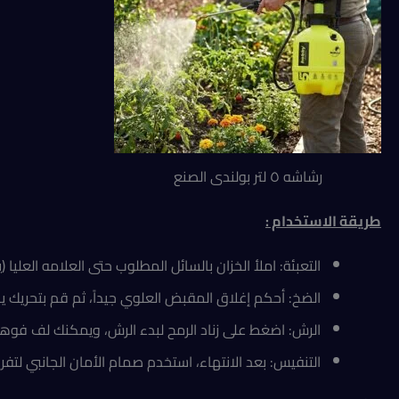
رشاشه ٥ لتر بولندى الصنع
طريقة الاستخدام :
التعبئة: املأ الخزان بالسائل المطلوب حتى العلامه العل
الضخ: أحكم إغلاق المقبض العلوي جيداً، ثم قم بتحريك 
الرش: اضغط على زناد الرمح لبدء الرش، ويمكنك لف فوهة
التنفيس: بعد الانتهاء، استخدم صمام الأمان الجانبي لتفر