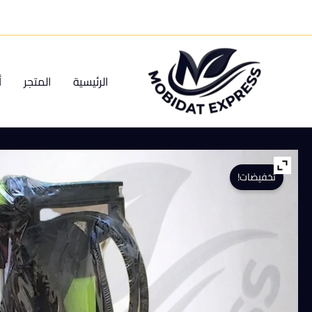
خطي
لى
لمحتوى
الرئيسية
المتجر
أ
تخفيضات!
كمية
رشاشه
٥
لتر