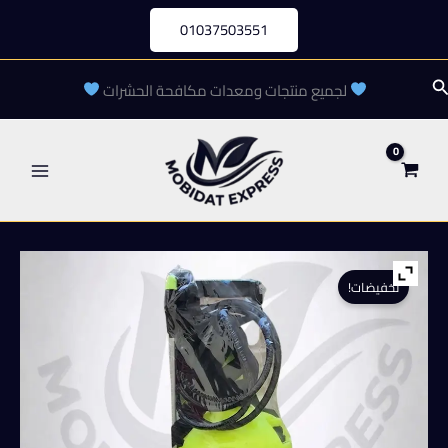
خطي
01037503551
لى
لمحتوى
لبحث
لجميع منتجات ومعدات مكافحة الحشرات
تخفيضات!