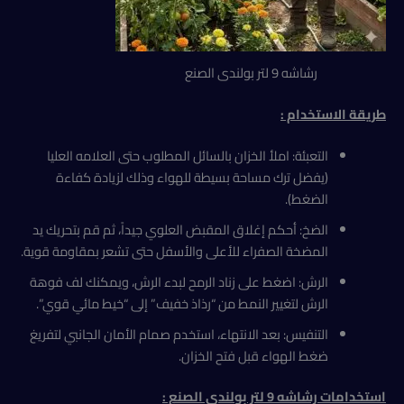
رشاشه 9 لتر بولندى الصنع
طريقة الاستخدام :
التعبئة: املأ الخزان بالسائل المطلوب حتى العلامه العليا
(يفضل ترك مساحة بسيطة للهواء وذلك لزيادة كفاءة
الضغط).
الضخ: أحكم إغلاق المقبض العلوي جيداً، ثم قم بتحريك يد
المضخة الصفراء للأعلى والأسفل حتى تشعر بمقاومة قوية.
الرش: اضغط على زناد الرمح لبدء الرش، ويمكنك لف فوهة
الرش لتغيير النمط من “رذاذ خفيف” إلى “خيط مائي قوي”.
التنفيس: بعد الانتهاء، استخدم صمام الأمان الجانبي لتفريغ
ضغط الهواء قبل فتح الخزان.
استخدامات
رشاشه 9 لتر بولندى الصنع :