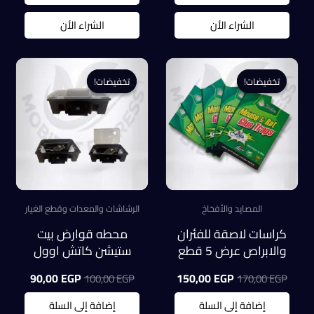
0,00 EGP.
300,00 EGP.
130,00 EGP.
150,00 EGP.
الشراء الأن
الشراء الأن
تخفيضات!
تخفيضات!
تخفيضات!
تخفيضات!
المصايد والأفخاخ
الرشاشات والمعدات وقطع الغيار
كراسات لاصقة للفئران
محطه قوارض بيت
والابراص عرض 5 قطع
ستيشن كاتش اوول
شفافة لدخول الفئران
السعر
السعر
السعر
السعر
90,00
EGP
150,00
EGP
100,00
EGP
170,00
EGP
وعدم خروجه
الأصلي
الحالي
الأصلي
الحالي
هو:
هو:
هو:
هو:
إضافة إلى السلة
إضافة إلى السلة