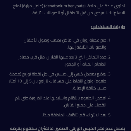
تحتوي عادة على مادة (denatonium benyoate) (عامل مرارة) لمنع
الاستهلاك العرضي من قبل الأطفال أو الحيوانات الأليفة.
طريقة
الاستخدام
:
ضع عجينة روبان في أماكن يصعب وصول الأطفال
والحيوانات الأليفة إليها.
حدد الأماكن التي تتردد عليها الفئران، مثل قرب مصادر
الطعام، المياه، أو الجحور.
يوضع بمعدل كيس إلى كيسين في كل نقطة توزيع (محطة
طعوم) وتوزع النقاط على مسافات تتراوح بين 5 إلى 10 أمتار
حسب كثافة الإصابة.
افحص الطعوم بانتظام واستبدلها عند الضرورة حتى يتم
القضاء على جميع الفئران.
بعد الانتهاء، قم بتنظيف المنطقة جيدًا.
يفضل عدم فتح الكيس الورقي الصغير، فالفئران ستقوم بقرضه