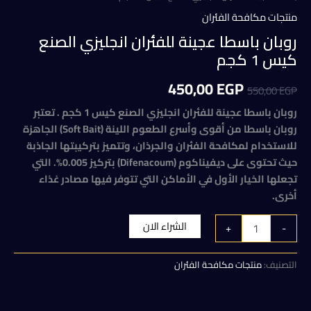
منتجات مكافحة الفئران
روبان باسطا عجينة للفئران انجليزي الصنع
كيس 1 كجم
السعر
السعر
450,00
EGP
550,00
EGP
الأصلي
الحالي
روبان باسطا عجينة للفئران انجليزي الصنع كيس 1 كجم . تعتبر
روبان باسطا من أقوى وأسرع الطعوم اللينة (Soft Bait) الجاهزة
هو:
هو:
للاستخدام لمكافحة الفئران والجرذان، وتتميز بتركيبتها الجاذبة
450,00 EGP.
550,00 EGP.
حيث تحتوى على ديفيناكوم (Difenacoum) بتركيز 0.005%. التي
تجعلها الخيار الأول في الأماكن التي تتوفر فيها مصادر غذاء
أخرى.
كمية
الشراء الان
+
-
روبان
باسطا
عجينة
التصنيف:
منتجات مكافحة الفئران
للفئران
انجليزي
الصنع