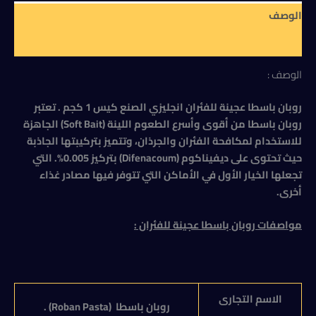
كيس
الوصف
1
كجم
مراجعات (0)
الوصف :
روبان باسطا عجينة للفئران انجليزي الصنع كيس 1 كجم . تعتبر
روبان باسطا من أقوى وأسرع الطعوم اللينة (Soft Bait) الجاهزة
للاستخدام لمكافحة الفئران والجرذان، وتتميز بتركيبتها الجاذبة
حيث تحتوى على ديفيناكوم (Difenacoum) بتركيز 0.005%. التي
تجعلها الخيار الأول في الأماكن التي تتوفر فيها مصادر غذاء
أخرى.
مواصفات
روبان باسطا عجينة للفئران :
الاسم التجارى
روبان باسطا (
Roban Pasta
) .