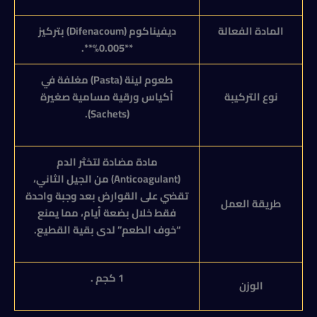
المادة الفعالة
ديفيناكوم (
Difenacoum
) بتركيز
**0.005%**.
طعوم لينة (
Pasta
) مغلفة في
نوع التركيبة
أكياس ورقية مسامية صغيرة
).
Sachets
(
مادة مضادة لتخثر الدم
(
Anticoagulant
) من الجيل الثاني،
تقضي على القوارض بعد وجبة واحدة
طريقة العمل
فقط خلال بضعة أيام، مما يمنع
“خوف الطعم” لدى بقية القطيع.
1 كجم .
الوزن