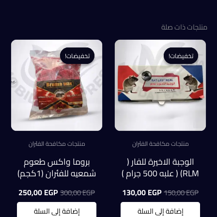
منتجات ذات صلة
تخفيضات!
تخفيضات!
تخفيضات!
تخفيضات!
منتجات مكافحة الفئران
منتجات مكافحة الفئران
الوجبة الاخيرة للفار (
بروما واكس طعوم
RLM) ( علبه 500 جرام )
شمعيه للفئران (1كجم)
السعر
السعر
السعر
السعر
250,00
EGP
130,00
EGP
300,00
EGP
150,00
EGP
الأصلي
الحالي
الأصلي
الحالي
هو:
هو:
هو:
هو:
إضافة إلى السلة
إضافة إلى السلة