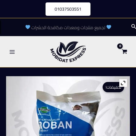
خطي
01037503551
لى
لمحتوى
لبحث
لجميع منتجات ومعدات مكافحة الحشرات
تخفيضات!