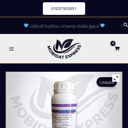
خطي
01037503551
لى
لمحتوى
لبحث
لجميع منتجات ومعدات مكافحة الحشرات
تخفيضات!