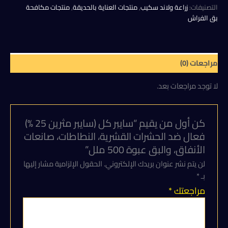
(سايبر
التصنيفات:
زراعة ولاند سكيب
,
منتجات العناية بالحديقة
,
منتجات مكافحة
300,00 EGP.
350,00 EGP.
مثرين
بق الفراش
25
%)
فعال
ضد
مراجعات (0)
الحشرات
القشرية،
لا توجد مراجعات بعد.
النطاطات،
صانعات
الأنفاق،
والبق
كن أول من يقيم “سايبر كل (سايبر مثرين 25 %)
عبوة
فعال ضد الحشرات القشرية، النطاطات، صانعات
500
الأنفاق، والبق عبوة 500 ملل”
ملل
لن يتم نشر عنوان بريدك الإلكتروني.
الحقول الإلزامية مشار إليها
بـ
*
مراجعتك
*