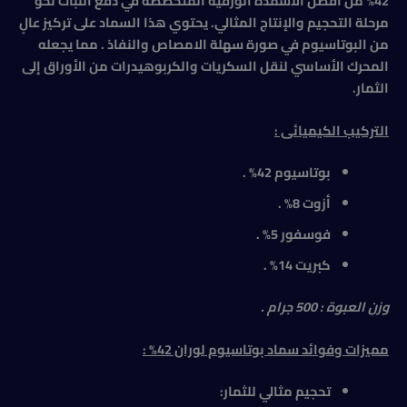
42% من أفضل الأسمدة الورقية المتخصصة في دفع النبات نحو
مرحلة التحجيم والإنتاج المثالي. يحتوي هذا السماد على تركيز عالٍ
من البوتاسيوم في صورة سهلة الامصاص والنفاذ . مما يجعله
المحرك الأساسي لنقل السكريات والكربوهيدرات من الأوراق إلى
الثمار.
التركيب الكيميائى :
بوتاسيوم 42% .
أزوت 8% .
فوسفور 5% .
كبريت 14% .
وزن العبوة : 500 جرام .
مميزات وفوائد سماد بوتاسيوم لوران 42%
:
تحجيم مثالي للثمار: