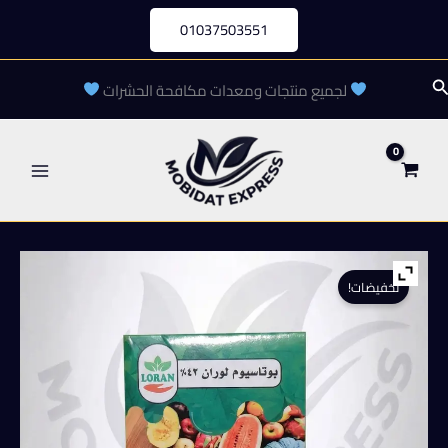
خطي
01037503551
لى
لمحتوى
لبحث
لجميع منتجات ومعدات مكافحة الحشرات
تخفيضات!