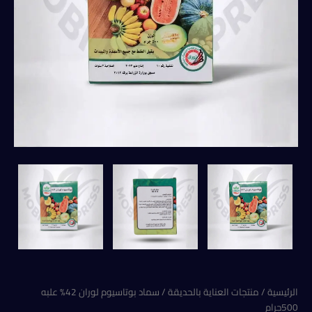
الرئيسية
/
منتجات العناية بالحديقة
/ سماد بوتاسيوم لوران 42% علبه
500جرام