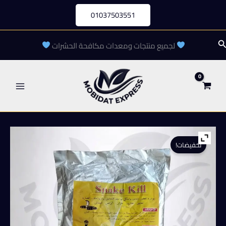
خطي
01037503551
لى
لمحتوى
لبحث
لجميع منتجات ومعدات مكافحة الحشرات
تخفيضات!