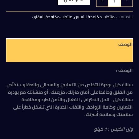
+
-
سناك
هو:
هو:
كيل
بودرة
التصنيفات:
منتجات مكافحة الثعابين
,
منتجات مكافحة العقارب
175,00 EGP.
195,00 EGP.
للتخلص
من
التعابين
والسحالى
الوصف
والعقارب
عبوة
مراجعات (0)
1
كيلو
الوصف :
سناك كيل بودرة للتخلص من التعابين والسحالى والعقارب .تخلّص
من القلق وحافظ على أمان منزلك، مزرعتك، أو منشأتك مع بودرة
سناك كيل ، الحل الاحترافي الفعّال والآمن لطرد ومكافحة
الثعابين وكافة الزواحف والآفات الضارة التي تشكل خطراً على
سلامتك وسلامة أسرتك.
وزن الكيس : 1 كيلو