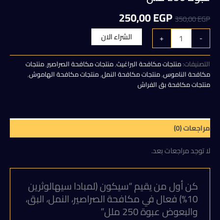
السعر
السعر
250,00
EGP
350,00
EGP
الأصلي
الحالي
كمية
الشراء الان
+
-
سيكون
هو:
هو:
(لمبادا
سيهالوثرين
التصنيفات:
منتجات مكافحة البراغيث
,
منتجات مكافحة الصراصير
,
منتجات
250,00 EGP.
350,00 EGP.
10%)
مكافحة الناموس
,
منتجات مكافحة النمل
,
منتجات مكافحة الهاموش
,
فعال
منتجات مكافحة بق الفراش
في
مكافحة
الصراصير،
النمل،
مراجعات (0)
البق،
والبعوض
لا توجد مراجعات بعد.
عبوة
250
ملل
كن أول من يقيم “سيكون (لمبادا سيهالوثرين
10%) فعال في مكافحة الصراصير، النمل، البق،
والبعوض عبوة 250 ملل”