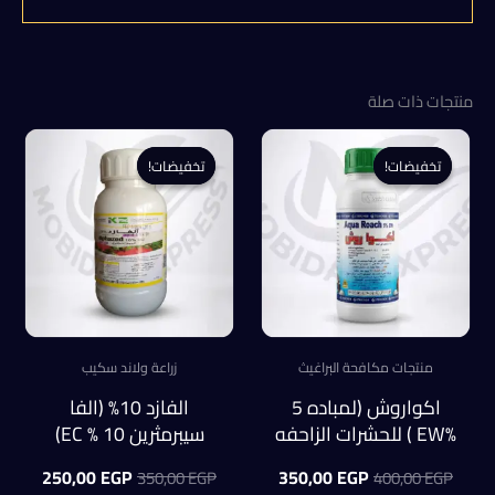
منتجات ذات صلة
تخفيضات!
تخفيضات!
تخفيضات!
تخفيضات!
منتجات مكافحة البراغيث
زراعة ولاند سكيب
اكواروش (لمباده 5
الفازد 10% (الفا
%EW ) للحشرات الزاحفه
سيبرمثرين 10 % EC)
بدون رائحه عبوة 500
للحشرات الزاحفه
السعر
السعر
السعر
السعر
250,00
EGP
350,00
EGP
350,00
EGP
400,00
EGP
ملل
والطائرة عبوة 250 ملل