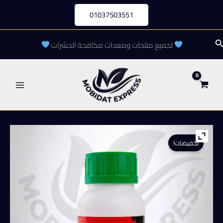
خطي
01037503551
لى
لمحتوى
لبحث
لجميع منتجات ومعدات مكافحة الحشرات
تخفيضات!