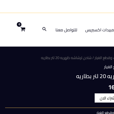
البحث
بيدات اكسبريس
للتواصل معنا
وقطع الغيار
/ شاحن لرشاشه ظهريه 20 لتر بطاريه
لغيار
اريه
السعر
1
الحالي
شراء الان
هو:
قطع الغيار