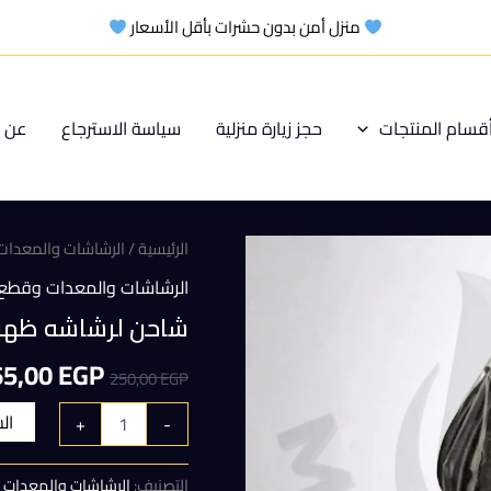
منزل أمن بدون حشرات بأقل الأسعار
قسام المنتجات
حجز زيارة منزلية
سياسة الاسترجاع
عن م
الرئيسية
/
الرشاشات والمعدات 
الرشاشات والمعدات وقطع ا
شاحن لرشاشه ظهريه 20 لتر بط
السعر
65,00
EGP
250,00
EGP
الأصلي
ال
+
-
هو:
التصنيف:
الرشاشات والمعدات و