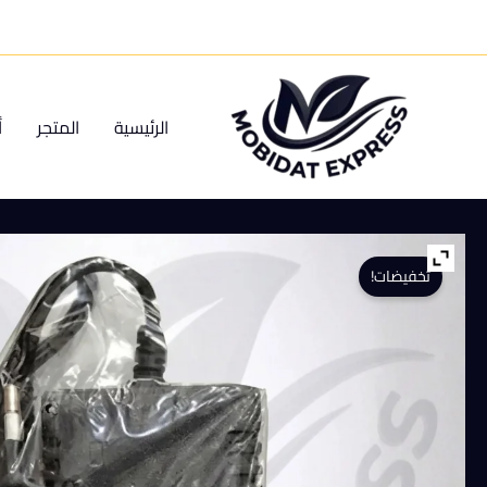
خطي
لى
لمحتوى
الرئيسية
المتجر
أ
تخفيضات!
كمية
شاحن
لرشاشه
ظهريه