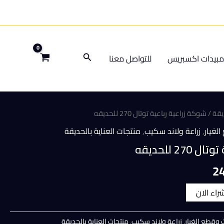
البحث
بيدات اكسبريس
للتواصل معنا
يقة
/ شوكة زراعية رباعية توتال 270 للحديقه
لغيار
,
زراعة ولاند سكيب
,
منتجات العناية بالحديقة
2 للحديقه
السعر
2
الحالي
شراء الان
هو:
 وقطع الغيار
,
زراعة ولاند سكيب
,
منتجات العناية بالحديقة