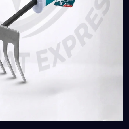
توتال
270
للحديقه