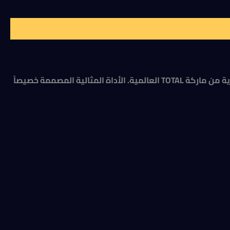
شوكة زراعية رباعية توتال 270 للحديقه . اجعل العناية بحديقتك وتجهيز تربتك أكثر سهولة واحترافية مع شوكة تجريف التربة اليدوية من ماركة TOTAL العالمية. الأداة المثالية المصممة خصيصاً