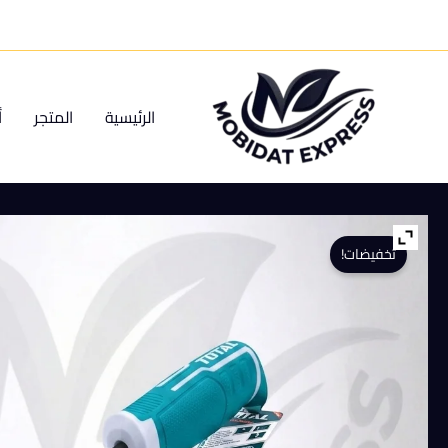
خطي
لى
لمحتوى
الرئيسية
المتجر
أ
تخفيضات!
كمية
شوكة
زراعية
رباعية