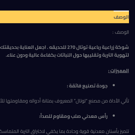
الوصف
مراجعات (0)
الوصف :
لتهوية التربة وتقليبها حول النباتات بكفاءة عالية ودون عناء.
المميزات :
جودة تصنيع فائقة :
تأتي الأداة من مصنع “توتال” المعروف بمتانة أدواته ومقاومتها للأع
رأس معدني صلب ومقاوم للصدأ:
تتميز بأسنان معدنية قوية وحادة بما يكفي لاختراق التربة المتماسكة