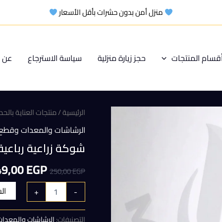
منزل أمن بدون حشرات بأقل الأسعار
قسام المنتجات
حجز زيارة منزلية
سياسة الاسترجاع
عن م
الرئيسية
/
منتجات العناية بالحد
الرشاشات والمعدات وقطع ا
شوكة زراعية رباعية توتال 70
السعر
49,00
EGP
250,00
EGP
الأصلي
ال
+
-
هو:
التصنيفات:
الرشاشات والمعدات