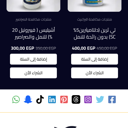
منتجات مكافحة البراغيث
منتجات مكافحة الصراصير
تي ثرين (دلتاميثرين5%
أشيليس ( فيبرونيل 20
SC) بدون رائحة للنمل
%) للنمل والصراصير
والصراصير عبوة 500
عبوة 100 ملل
السعر
السعر
السعر
السعر
300,00
EGP
400,00
EGP
350,00
EGP
450,00
EGP
ملل
الأصلي
الحالي
الأصلي
الحالي
هو:
هو:
هو:
هو:
إضافة إلى السلة
إضافة إلى السلة
0,00 EGP.
350,00 EGP.
400,00 EGP.
450,00 EGP.
الشراء الأن
الشراء الأن