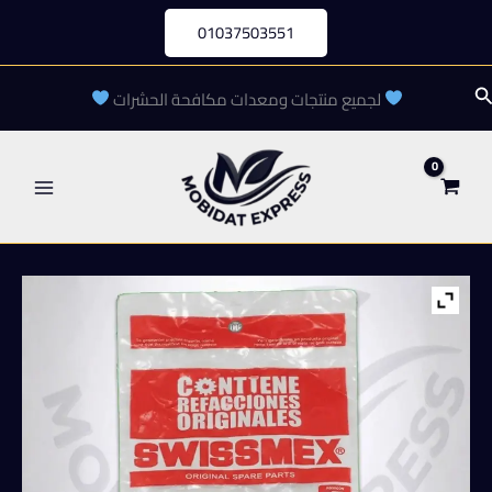
خطي
01037503551
لى
لمحتوى
لبحث
لجميع منتجات ومعدات مكافحة الحشرات