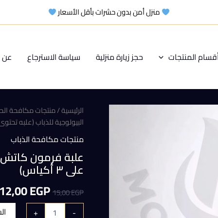
منزل أمن بدون حشرات بأقل الأسعار
قسام المنتجات
حجز زيارة منزلية
سياسة الاسترجاع
عن م
الرئيسية
/
منتجات مكافحة الح
البيولوجية للذباب (علبه تحتوى على ٣ 
منتجات مكافحة الذباب
علبة فرمون كاتش فل
على ٣ أكياس)
السعر
12,00
EGP
15,00
EGP
الأصلي
ال
+
-