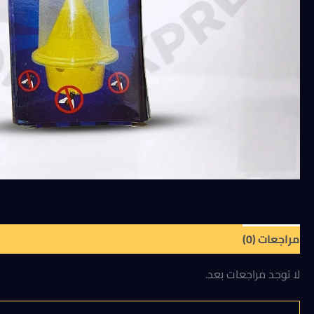
فرمون
كاتش
فلاي
للمصايد
البيولوجية
للذباب
(علبه
تحتوى
على
٣
أكياس)
مراجعات (0)
لا توجد مراجعات بعد.