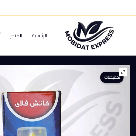
خطي
لى
لمحتوى
الرئيسية
المتجر
أ
تخفيضات!
كمية
علبة