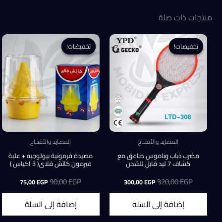
منتجات ذات صلة
تخفيضات!
تخفيضات!
تخفيضات!
تخفيضات!
المصايد والأفخاخ
المصايد والأفخاخ
مضرب ذباب وناموس صاعق مع
مصيدة فرمونية بيولوجية + علبة
كشاف 7 ليد قابل للشحن
فيرمون كاتش فلاى( 3 اكياس )
EGP
320,00
السعر
السعر
EGP
90,00
السعر
السعر
75,00
EGP
300,00
EGP
الأصلي
الحالي
الأصلي
الحالي
هو:
هو:
هو:
هو:
إضافة إلى السلة
إضافة إلى السلة
75,00 EGP.
90,00 EGP.
300,00 EGP.
320,00 EGP.