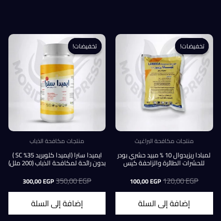
تخفيضات!
تخفيضات!
تخفيضات!
تخفيضات!
منتجات مكافحة البراغيث
منتجات مكافحة الذباب
لمبادا ريزيدوال 10 % مبيد حشري بودر
ايميدا سترا (ايميدا كلوبريد 35% SC )
للحشرات الطائرة والزاحفة كيس
بدون رائحة لمكافحة الذباب (200 ملل)
100جرام
EGP
120,00
السعر
السعر
EGP
350,00
السعر
السعر
300,00
EGP
100,00
EGP
الأصلي
الحالي
الأصلي
الحالي
هو:
هو:
هو:
هو:
إضافة إلى السلة
إضافة إلى السلة
300,00 EGP.
350,00 EGP.
100,00 EGP.
120,00 EGP.