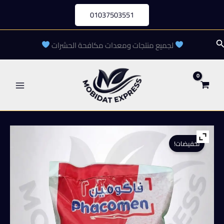
خطي
01037503551
لى
لمحتوى
لبحث
لجميع منتجات ومعدات مكافحة الحشرات
تخفيضات!