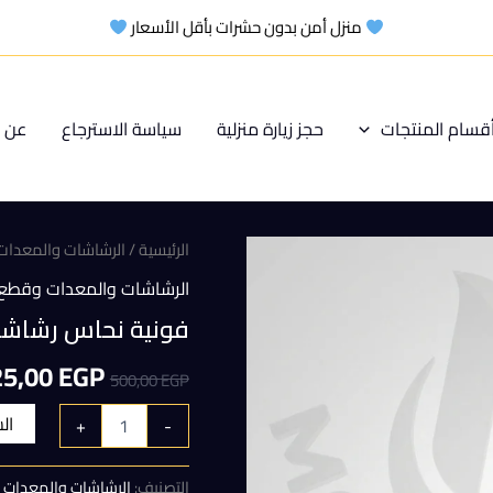
منزل أمن بدون حشرات بأقل الأسعار
قسام المنتجات
حجز زيارة منزلية
سياسة الاسترجاع
عن م
الرئيسية
/
الرشاشات والمعدات 
الرشاشات والمعدات وقطع ا
فونية نحاس رشاشة سويس 
السعر
25,00
EGP
500,00
EGP
الأصلي
ال
+
-
هو:
التصنيف:
الرشاشات والمعدات و