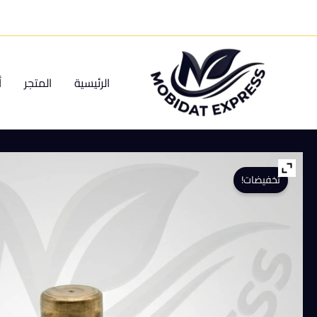
خطي
لى
لمحتوى
الرئيسية
المتجر
أ
تخفيضات!
كمية
فونية
نحاس
رشاشة