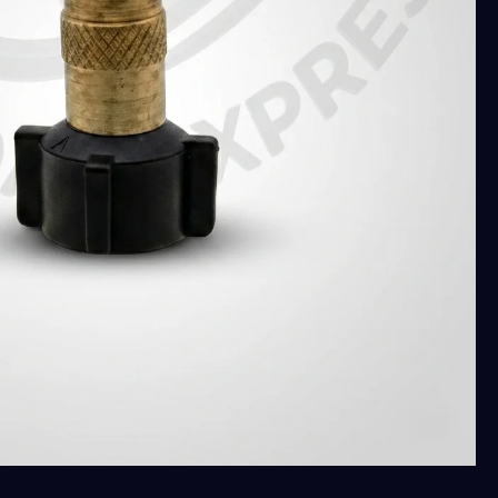
سويس
مكس
5-
7-
10
لتر
اصلى