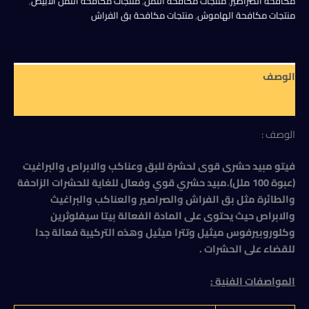
مكافحة الصراصير
,
منتجات مكافحة النمل
,
منتجات مكافحة النمل الأبيض
,
لحشرة
منتجات مكافحة الهاموش
,
منتجات مكافحة بق الفراش
للبق
وعناكب
والابراص
والبراغيت
الوصف
(عبوة
100
مراجعات (0)
ملل)
الوصف :
فيتو مبيد حشرى قوى لحشرة للبق وعناكب والابراص والبراغيت
(عبوة 100 ملل).مبيد حشري قوي وفعال للغاية للحشرات الزاحفة
والطائرة مثل بق الفراش والصراصير والعناكب والبراغيث
والابراص حيث يحتوى على المادة الفعالة بيتا سيفلوثرين
وكلوروبيرفوس ميثيل وتترا ميثيل وهذه التركيبة فعالة جدا
للقضاء على الحشرات .
المواصفات الفنية :