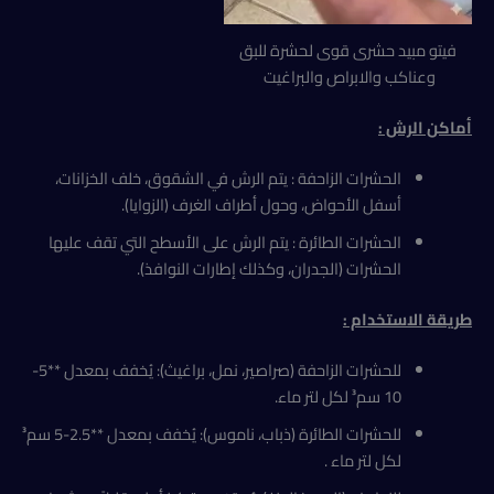
فيتو مبيد حشرى قوى لحشرة للبق
وعناكب والابراص والبراغيت
أماكن الرش :
الحشرات الزاحفة : يتم الرش في الشقوق، خلف الخزانات،
أسفل الأحواض، وحول أطراف الغرف (الزوايا).
الحشرات الطائرة : يتم الرش على الأسطح التي تقف عليها
الحشرات (الجدران، وكذلك إطارات النوافذ).
طريقة الاستخدام :
للحشرات الزاحفة (صراصير، نمل، براغيث): يُخفف بمعدل **5-
10 سم³ لكل لتر ماء.
للحشرات الطائرة (ذباب، ناموس): يُخفف بمعدل **2.5-5 سم³
لكل لتر ماء .