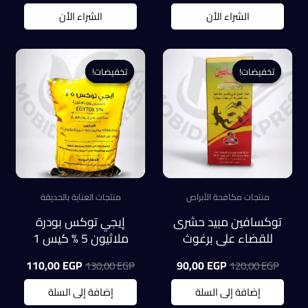
الشراء الأن
الشراء الأن
تخفيضات!
تخفيضات!
تخفيضات!
تخفيضات!
منتجات مكافحة الأبراص
منتجات العناية بالحديقة
توكسافين مبيد حشرى
إيجي توكس بودرة
للقضاء على برغوث
ملاثيون 5 % كيس 1
الفأر والبراغيث و البق و
كيلو
السعر
السعر
السعر
السعر
110,00
EGP
90,00
EGP
130,00
EGP
120,00
EGP
النمل والابراص
الأصلي
الحالي
الأصلي
الحالي
هو:
هو:
هو:
هو:
إضافة إلى السلة
إضافة إلى السلة
0,00 EGP.
130,00 EGP.
90,00 EGP.
120,00 EGP.