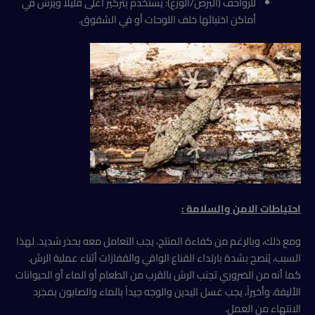
للزواحف (البرص/الوزغ): يُستخدم بتركيز أعلى قليلاً ويرش في
أماكن اختبائها خلف اللوحات أو في الشقوق.
احتياطات الامن والسلامة
:
​ومع ذلك، وبالرغم من كفاءة المنتج، يجب التعامل معه بحذر شديد. لهذا
السبب، يُنصح بشدة بارتداء القناع الواقي والقفازات أثناء عملية الرش.
كما أنه من الضروري تجنب الرش بالقرب من الطعام أو الماء أو الحيوانات
الأليفة، وأخيراً، يجب غسل اليدين والوجه جيداً بالماء والصابون بمجرد
الانتهاء من العمل.