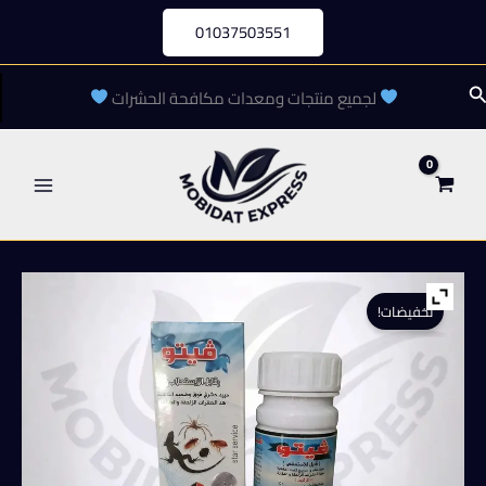
خطي
01037503551
لى
لمحتوى
لبحث
لجميع منتجات ومعدات مكافحة الحشرات
تخفيضات!