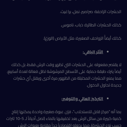
الحشرات الزاحفة: صراصير، نمل، براغيث.
كذلك الحشرات الطائرة: ذباب، ناموس.
كذلك أيضأً الزواحف الصغيرة: مثل الأبراص (الوزغ).
الأثر الباقي:
لا يقتصر مفعوله على الحشرات التي تظهر وقت الرش فقط، بل كذلك
أيضاً يترك طبقة حماية على الأسطح المرشوشة تظل فعالة لعدة أسابيع،
مما يمنع الحشرات المختبئة من الظهور مرة أخرى ويقتل أي حشرات
جديدة تحاول الدخول.
التركيز العالي والتوفير
:
بما أنه “مركز قابل للاستحلاب”، فإن عبوة صغيرة واحدة يمكنها إنتاج
كمية كبيرة من سائل الرش بعد تخفيفها بالماء (تصل أحياناً لـ 5-10 لترات
حسب نوع الحشرة)، مما يجعله اقتصادياً جداً مقارنة بعبوات الرش