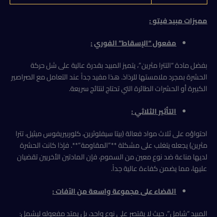
مميزات مبيد فيتو :
مفعول “الإسقاط” الفوري
:
بفضل مادة “التترا مثرين”، يتميز المبيد بقدرة عالية على شل حركة
الحشرة بمجرد ملامستها للرذاذ. هذا مفيد جداً عند التعامل مع الصراصير
الكبيرة أو الحشرات الطائرة التي تحتاج لنتائج سريعة.
التأثير الثلاثي
:
احتواؤه على ثلاث مواد فعالة (بيتا سيفلوثرين، كلوربيريفوس ميثيل، تترا
مثرين) يجعله يتغلب على مشكلة **”المقاومة”**. فإذا كانت الحشرة
لديها مناعة ضد نوع معين من السموم، فإن المادتين الأخريين تقضيان
عليها، مما يضمن كفاءة عالية جداً.
القضاء على مجموعة واسعة من الآفات
:
المبيد “شامل”، حيث لا يقتصر على نوع واحد، بل يمتد مفعوله ليشمل: