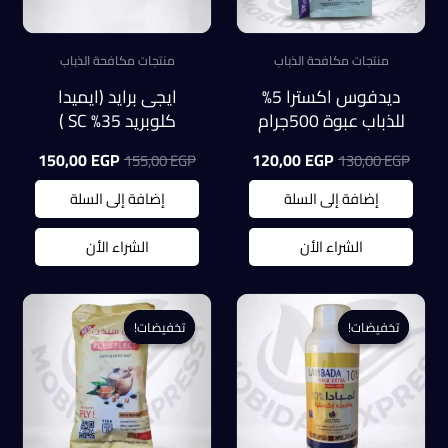
منتجات مكافحة الذباب
منتجات مكافحة الذباب
ديدفوس اكسترا 5%
ايجى برايد (ايميدا
للذباب عبوة 500جرام
كلوبريد 35% SC )
لمكافحة الذباب
السعر
السعر
السعر
السعر
150,00
EGP
120,00
EGP
155,00
EGP
130,00
EGP
(عبوة100ملل)
الأصلي
الحالي
الأصلي
الحالي
هو:
هو:
هو:
هو:
إضافة إلى السلة
إضافة إلى السلة
0,00 EGP.
155,00 EGP.
120,00 EGP.
130,00 EGP.
الشراء الأن
الشراء الأن
تخفيضات!
تخفيضات!
تخفيضات!
تخفيضات!