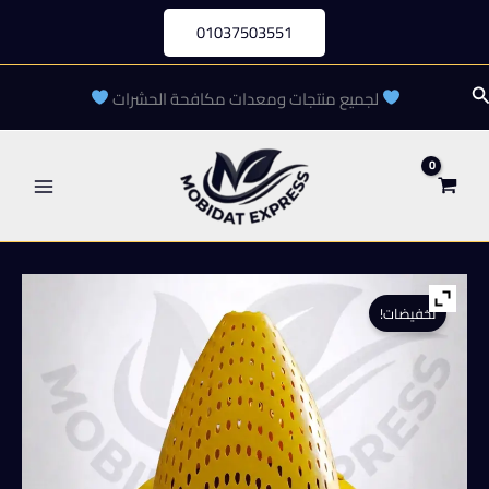
خطي
01037503551
لى
لمحتوى
لبحث
لجميع منتجات ومعدات مكافحة الحشرات
تخفيضات!