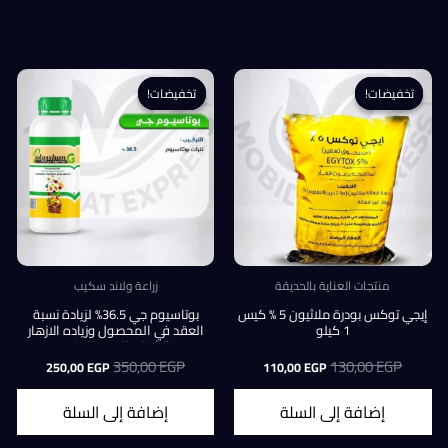
تخفيضات!
تخفيضات!
تخفيضات!
تخفيضات!
منتجات العناية بالحديقة
زراعة ولاند سكيب
إيجي توكس بودرة ملاثيون 5 % كيس
بوتاسيوم جي 36.5% لزيادة نسبة
1 كيلو
العقد في المحصول وزياده الازهار
والاثمار والعقد البكري.
EGP
130,00
السعر
السعر
EGP
350,00
السعر
السعر
250,00
EGP
110,00
EGP
الأصلي
الحالي
الأصلي
الحالي
هو:
هو:
هو:
هو:
إضافة إلى السلة
إضافة إلى السلة
250,00 EGP.
350,00 EGP.
110,00 EGP.
130,00 EGP.