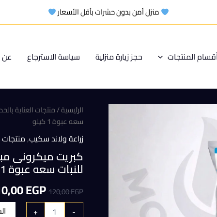
منزل أمن بدون حشرات بأقل الأسعار
قسام المنتجات
حجز زيارة منزلية
سياسة الاسترجاع
عن م
الرئيسية
/
منتجات العناية بالحد
سعه عبوة 1 كيلو
زراعة ولاند سكيب
,
منتجات ا
كبريت ميكرونى مب
للنبات سعه عبوة 1 كيلو
السعر
10,00
EGP
120,00
EGP
الأصلي
ال
+
-