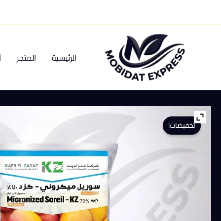
خطي
لى
لمحتوى
الرئيسية
المتجر
أ
تخفيضات!
كمية
كبريت