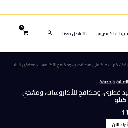
البحث
بيدات اكسبريس
للتواصل معنا
يقة
/ كبريت ميكرونى مبيد فطري، ومكافح للأكاروسات، ومغذي للنبات
لعناية بالحديقة
يد فطري، ومكافح للأكاروسات، ومغذي
السعر
1
الحالي
شراء الان