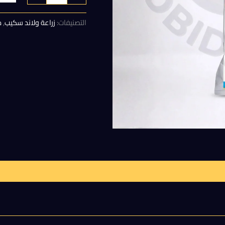
هو:
التصنيفات:
زراعة ولاند سكيب
,
م
120,00 EGP.