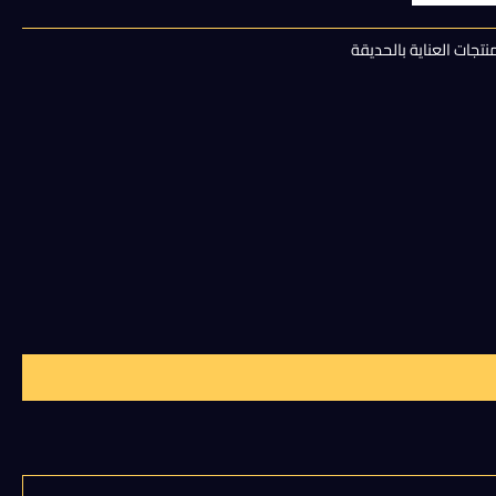
هو:
نتجات العناية بالحديقة
110,00 EGP.