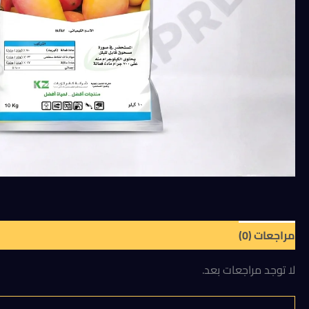
ميكرونى
مبيد
فطري،
ومكافح
للأكاروسات،
ومغذي
للنبات
سعه
عبوة
1
كيلو
مراجعات (0)
لا توجد مراجعات بعد.