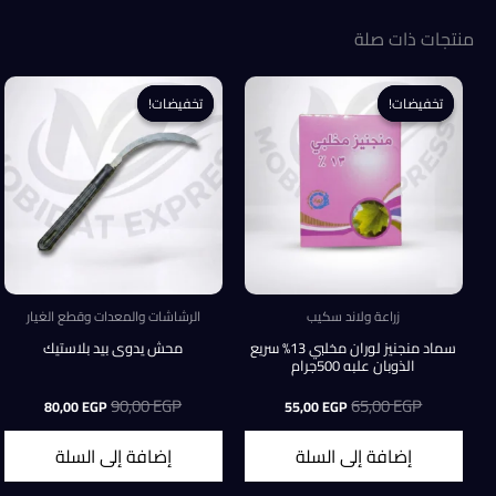
منتجات ذات صلة
تخفيضات!
تخفيضات!
تخفيضات!
تخفيضات!
زراعة ولاند سكيب
الرشاشات والمعدات وقطع الغيار
سماد منجنيز لوران مخلبي 13% سريع
محش يدوى بيد بلاستيك
الذوبان علبه 500جرام
EGP
65,00
السعر
السعر
EGP
90,00
السعر
السعر
80,00
EGP
55,00
EGP
الأصلي
الحالي
الأصلي
الحالي
هو:
هو:
هو:
هو:
إضافة إلى السلة
إضافة إلى السلة
80,00 EGP.
90,00 EGP.
55,00 EGP.
65,00 EGP.