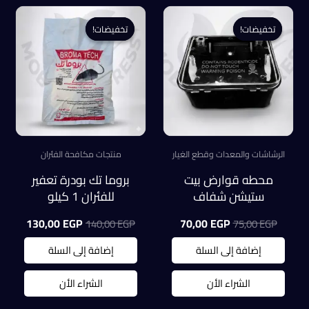
تخفيضات!
تخفيضات!
تخفيضات!
تخفيضات!
الرشاشات والمعدات وقطع الغيار
منتجات مكافحة الفئران
محطه قوارض بيت
بروما تك بودرة تعفير
ستيشن شفاف
للفئران 1 كيلو
السعر
السعر
السعر
السعر
130,00
EGP
70,00
EGP
140,00
EGP
75,00
EGP
الأصلي
الحالي
الأصلي
الحالي
هو:
هو:
هو:
هو:
إضافة إلى السلة
إضافة إلى السلة
0,00 EGP.
140,00 EGP.
70,00 EGP.
75,00 EGP.
الشراء الأن
الشراء الأن