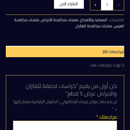
الأصلي
الحالي
كمية
الشراء الان
+
-
كراسات
هو:
هو:
لاصقة
للفئران
التصنيفات:
المصايد والأفخاخ
,
منتجات مكافحة الأبراص
,
منتجات مكافحة
150,00 EGP.
170,00 EGP.
والابراص
العرس
,
منتجات مكافحة الفئران
عرض
5
قطع
مراجعات (0)
لا توجد مراجعات بعد.
كن أول من يقيم “كراسات لاصقة للفئران
والابراص عرض 5 قطع”
لن يتم نشر عنوان بريدك الإلكتروني.
الحقول الإلزامية مشار إليها
بـ
*
مراجعتك
*