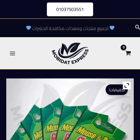
خطي
01037503551
لى
لمحتوى
لبحث
لجميع منتجات ومعدات مكافحة الحشرات
تخفيضات!