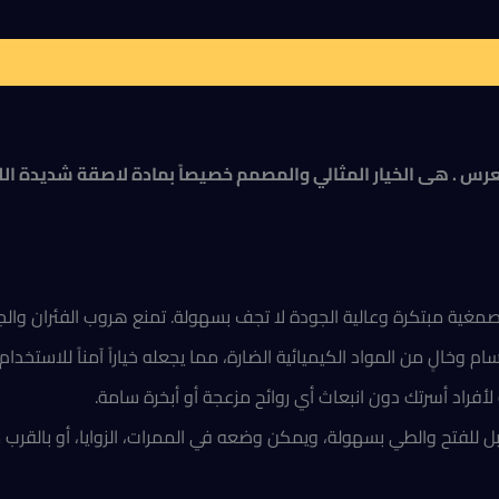
 للفئران والابراص والعرس . هى الخيار المثالي والمصمم خصيصاً بمادة لاص
 مبتكرة وعالية الجودة لا تجف بسهولة. تمنع هروب الفئران والجرذان بمجرد خط
ام وخالٍ من المواد الكيميائية الضارة، مما يجعله خياراً آمناً للاستخدام
لأفراد أسرتك دون انبعاث أي روائح مزعجة أو أبخرة سامة.
ل للفتح والطي بسهولة، ويمكن وضعه في الممرات، الزوايا، أو بالقرب 