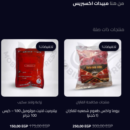
من هنا
مبيدات اكسبريس
منتجات ذات صلة
تخفيضات!
تخفيضات!
تخفيضات!
تخفيضات!
منتجات مكافحة الفئران
زراعة ولاند سكيب
بروما واكس طعوم شمعيه للفئران
بيلارميت لانيت موثوميل 90% – كيس
(1كجم)
100 جرام
EGP
300,00
السعر
السعر
EGP
175,00
السعر
السعر
150,00
EGP
250,00
EGP
الأصلي
الحالي
الأصلي
الحالي