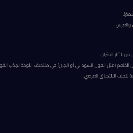
مغ).
 والعرس .
يها آثار الفئران.
لطُعم (مثل الفول السوداني أو الجبن) في منتصف اللوحة لجذب القو
ية لتجنب الالتصاق العرضي.