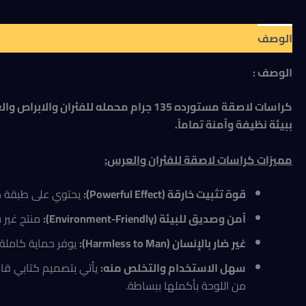
الوصف
مراجعات (0)
الوصف :
كراسات لاصقة مستورده 135 جرام محمله
ببيئة نظيفة وآمنة تماماً.
مميزات كراسات لاصقة للفئران والعرس
:
قوة تثبيت خارقة (Powerful Effect):
يحتوي على طبقة صمغية
آمن وصديق للبيئة (Environment-Friendly):
منتج غير س
غير ضار بالإنسان (Harmless to Man):
يوفر حماية كاملة 
سهل الاستخدام والتخلص منه:
يأتي بتصميم كتابي قاب
من اللوحة بأكملها ببساطة.