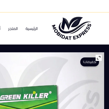
خطي
لى
لمحتوى
الرئيسية
المتجر
أ
تخفيضات!
كمية
كراسات