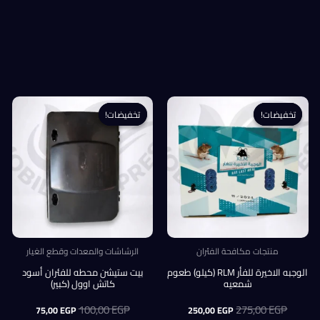
تخفيضات!
تخفيضات!
تخفيضات!
تخفيضات!
منتجات مكافحة الفئران
الرشاشات والمعدات وقطع الغيار
الوجبه الاخيرة للفأر RLM (كيلو) طعوم
بيت ستيشن محطه للفئران أسود
شمعيه
كاتش اوول (كبير)
EGP
275,00
السعر
السعر
EGP
100,00
السعر
السعر
75,00
EGP
250,00
EGP
الأصلي
الحالي
الأصلي
الحالي