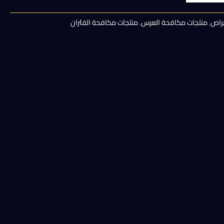
هو:
براص
,
منتجات مكافحة العرس
,
منتجات مكافحة الفئران
30,00 EGP.