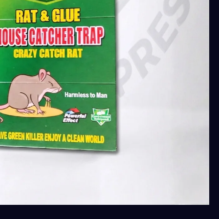
لاصقة
مستورده
135
جرام
محمله
للفئران
والابراص
والعرس