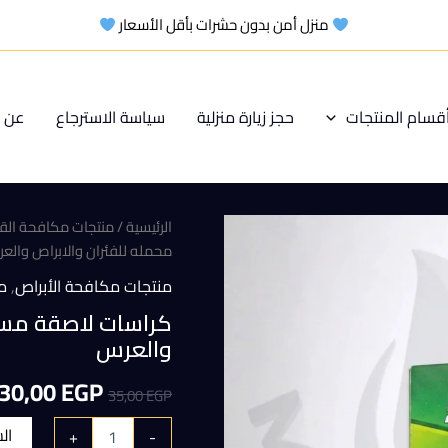
منزل أمن بدون حشرات بأقل الأسعار
قسام المنتجات
حجز زيارة منزلية
سياسة الاسترجاع
عن م
الرئيسية
/
منتجات مكافحة ال
محمله للفئران والابراص والع
منتجات مكافحة الأبراص
,
م
والعرس
السعر
30,00
EGP
35,00
EGP
الأصلي
ال
+
-