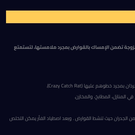
قة شديدة اللزوجة تضمن الإمساك بالقوارض بمجرد ملامستها، لتستمتع
وهم عليها (Crazy Catch Rat).
 في المنازل، المطابخ، والمخازن.
من الجدران حيث تنشط القوارض . وبعد اصطياد الفأر يمكن التخلص