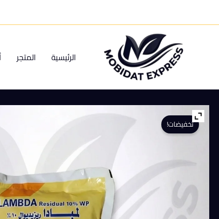
خطي
لى
لمحتوى
الرئيسية
المتجر
أ
تخفيضات!