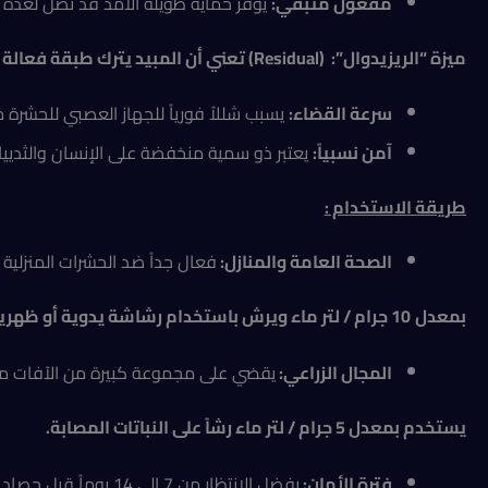
مفعول متبقي:
يوفر حماية طويلة الأمد قد تصل لعدة أ
ميزة “الريزيدوال”: (
Residual
) تعني أن المبيد يترك طبقة فعال
سرعة القضاء:
يسبب شللاً فورياً للجهاز العصبي للحشرة م
آمن نسبياً:
يعتبر ذو سمية منخفضة على الإنسان والثدييا
طريقة الاستخدام :
الصحة العامة والمنازل:
فعال جداً ضد الحشرات المنزلية م
بمعدل
10 جرام / لتر ماء ويرش باستخدام رشاشة يدوية أو ظهرية على الأسطح والجدران.
المجال الزراعي:
يقضي على مجموعة كبيرة من الآفات مثل ا
يستخدم بمعدل 5 جرام / لتر ماء رشاً على النباتات المصابة
.
فترة الأمان:
يفضل الانتظار من 7 إلى 14 يوماً قبل حصاد المحاصيل بعد الرش.