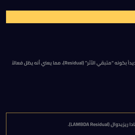
مبيد حشري قوي ينتمي لمجموعة “البيريثرويدات”، ويحتوي على المادة الفعالة لمبادا سيهالوثرين بتركيز 10%. يتميز هذا النوع تحديداً بكونه “متبقي الأثر” (Residual)، مما يعني أنه يظل فعالاً
دا ريزيدوال (
LAMBDA Residual
).