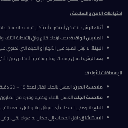
احتياطات الامن والسلامة :
أثناء الرش :
لا تدخن أو تشرب أو تأكل. تجنب ملامسة رذاذ 
الملابس الواقية:
يجب ارتداء قناع واقٍ (لتغطية الأنف وال
البيئة:
لا ترش المبيد على الأنهار أو المياه التي تحتوي ع
بعد الرش:
اغسل جسمك وملابسك جيداً. تخلص من الأكياس 
الإسعافات الأولية
:
ملامسة العين:
الغسل بالماء الفاتر لمدة 15 – 20 دقيقة.
ملامسة الجلد:
الغسل بالماء وكمية وفيرة من الصابون لمدة 15 – 20
البلع:
لا يعطى المصاب أي سوائل ولا يحاول دفعه للقيء، 
الاستنشاق:
نقل المصاب إلى مكان به هواء نقي، وفي 