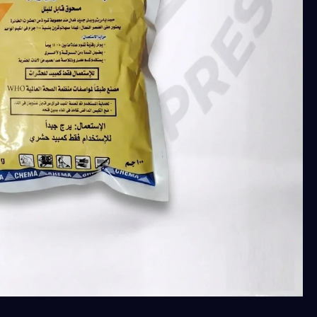
كمية
لمبادا
ريزيدوال
10
%
مبيد
حشري
بودر
للحشرات
الطائرة
والزاحفة
كيس
100جرام