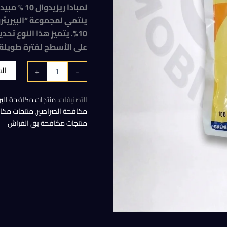
الأصلي
ينتمي لمجموعة “البيريثرو
هو:
120,00 EGP.
على الأسطح لفترة طويلة 
ال
+
-
التصنيفات:
منتجات مكافحة البر
مكافحة الصراصير
,
منتجات مكا
منتجات مكافحة بق الفراش