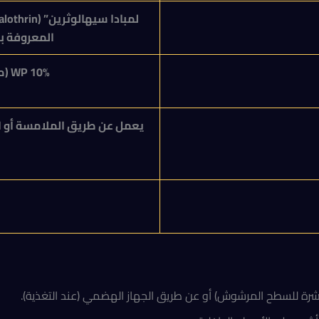
لمبادا سيهالوثرين” (
lothrin
المعروفة بف
10%
WP
(م
يعمل عن طريق الملامسة أو ال
ة للسطح المرشوش) أو عن طريق الجهاز الهضمي (عند التغذية).