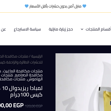
منزل أمن بدون حشرات بأقل الأسعار
قسام المنتجات
حجز زيارة منزلية
سياسة الاسترجاع
عن م
الرئيسية
/
منتجات مكافحة الح
للحشرات الطائرة والزاحفة كيس 100جر
منتجات مكافحة البراغيث
,
م
مكافحة الصراصير
,
منتجات 
الهاموش
,
منتجات مكافحة 
لم
كيس 100جرام
السعر
00,00
EGP
120,00
EGP