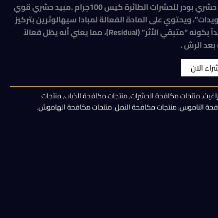
الحالي
لمبادا ريزيدوال 10 % مبيد حشري بودر للحشرات الطائرة كيس 100جرام .مبيد حشري قوي
يدات”، ويحتوي على المادة الفعالة لمبادا سيهالوثرين بتركيز
هو:
10%. يتميز هذا النوع تحديداً بكونه “متبقي الأثر” (Residual)، مما يعني أنه يظل فعالاً
100,00 EGP.
بعد الرش .
شراء الان
اغيث
,
منتجات مكافحة الحشرات
,
منتجات مكافحة الذباب
,
منتجات
فحة الناموس
,
منتجات مكافحة النمل
,
منتجات مكافحة الهاموش
,