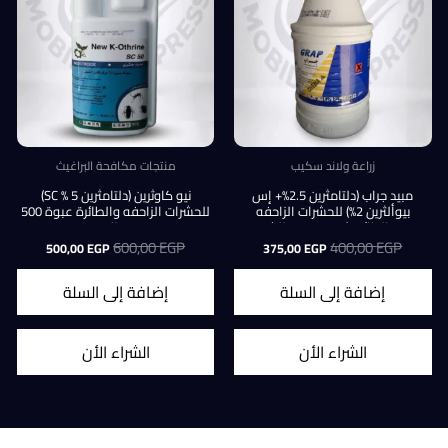
زراعة ولاند سكيب
منتجات مكافحة البراغيث
مبيد جراب (دلتامثرين 2.5%+ إس
نيو كاوثرين (دلتامثرين 5 % SC)
بيوألثرين 2%) للحشرات الزاحفه
للحشرات الزاحفه والطائرة عبوة 500
والطائرة (عبوة 500ملل)
ملل
EGP
400,00
السعر
السعر
EGP
600,00
السعر
السعر
500,00
EGP
375,00
EGP
الأصلي
الحالي
الأصلي
الحالي
هو:
هو:
هو:
هو:
إضافة إلى السلة
إضافة إلى السلة
500,00 EGP.
600,00 EGP.
375,00 EGP.
400,00 EGP.
3
الشراء الأن
الشراء الأن