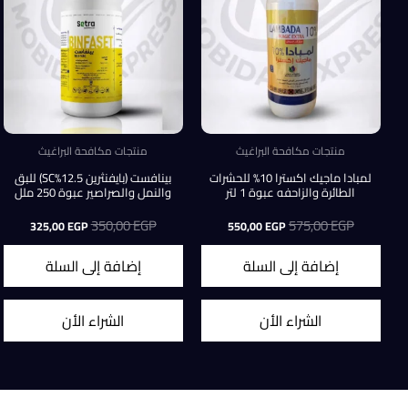
منتجات مكافحة البراغيث
منتجات مكافحة البراغيث
لمبادا ماجيك اكسترا 10% للحشرات
بينافست (بايفنثرين 12.5%SC) للبق
الطائرة والزاحفه عبوة 1 لتر
والنمل والصراصير عبوة 250 ملل
EGP
575,00
السعر
السعر
EGP
350,00
السعر
السعر
325,00
EGP
550,00
EGP
الأصلي
الحالي
الأصلي
الحالي
هو:
هو:
هو:
هو:
إضافة إلى السلة
إضافة إلى السلة
25,00 EGP.
350,00 EGP.
550,00 EGP.
575,00 EGP.
الشراء الأن
الشراء الأن