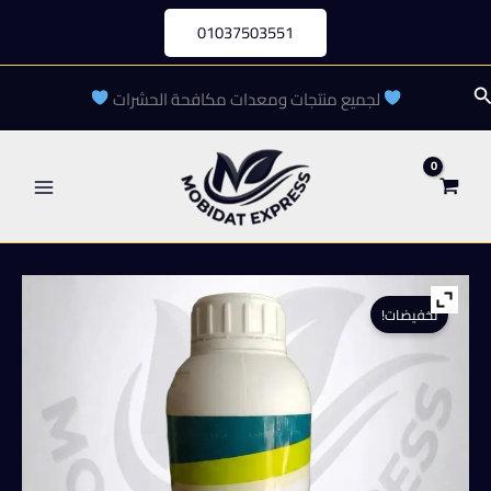
خطي
01037503551
لى
لمحتوى
لبحث
لجميع منتجات ومعدات مكافحة الحشرات
تخفيضات!