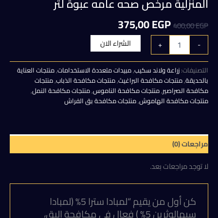
المنزلية مرخص صحه عامه عبوة لتر
السعر
السعر
375,00
EGP
400,00
EGP
الأصلي
الحالي
كمية
الشراء الان
+
-
لمبادا
هو:
هو:
سترا
5%
التصنيفات:
زراعة ولاند سكيب
,
مبيدات متعددة الاستخدامات
,
منتجات العناية
375,00 EGP.
400,00 EGP.
(لمبادا
بالحديقة
,
منتجات مكافحة البراغيث
,
منتجات مكافحة الذباب
,
منتجات
سيهالوثرين
مكافحة الصراصير
,
منتجات مكافحة الناموس
,
منتجات مكافحة النمل
,
5%
منتجات مكافحة الهاموش
,
منتجات مكافحة بق الفراش
)
فعال
في
مكافحة
مراجعات (0)
البق،
الناموس،
لا توجد مراجعات بعد.
الحشرات
المنزلية
مرخص
صحه
كن أول من يقيم “لمبادا سترا 5% (لمبادا
عامه
سيهالوثرين 5% ) فعال في مكافحة البق،
عبوة