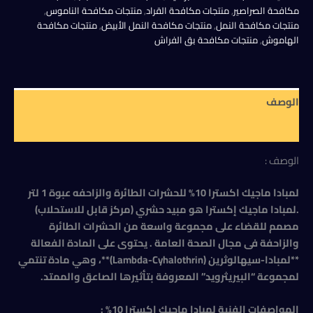
550,00 EGP.
575,00 EGP.
10%
مكافحة الصراصير
,
منتجات مكافحة القراد
,
منتجات مكافحة الناموس
,
للحشرات
منتجات مكافحة النمل
,
منتجات مكافحة النمل الأبيض
,
منتجات مكافحة
الطائرة
الهاموش
,
منتجات مكافحة بق الفراش
والزاحفه
عبوة
1
لتر
الوصف
مراجعات (0)
الوصف :
لمبادا ماجيك اكسترا 10% للحشرات الطائرة والزاحفه عبوة 1 لتر
.لمبادا ماجيك إكسترا هو مبيد حشري (مركز قابل للاستحلاب)
مصمم للقضاء على مجموعة واسعة من الحشرات الطائرة
والزاحفة فى مجال الصحة العامة . يحتوى على المادة الفعالة
**لمبادا-سيهالوثرين (Lambda-Cyhalothrin)**، وهي مادة تنتمي
لمجموعة “البيريثرويد” المعروفة بتأثيرها الصاعق والممتد.
المواصفات الفنية لمبادا ماجيك اكسترا 10%
: