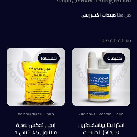
لطلب جميع منتجات اضغط على اللينك :
من هنا
مبيدات اكسبريس
منتجات ذات صلة
تخفيضات!
تخفيضات!
تخفيضات!
تخفيضات!
مبيدات متعددة الاستخدامات
منتجات العناية بالحديقة
استرا بيتا(بيتاسفلوثرين
إيجي توكس بودرة
10%SC) للحشرات
ملاثيون 5 % كيس 1