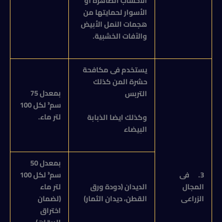
الأخشاب الظاهرة أو
الأسوار لحمايتها من
هجمات النمل الأبيض
والآفات الخشبية.
يستخدم فى مكافحة
حشرة المن كذلك
بمعدل 75
التربس
سم³ لكل 100
لتر ماء.
وكذلك ايضا الذبابة
البيضاء
بمعدل 50
3.
فى
سم³ لكل 100
المجال
الديدان (دودة ورق
لتر ماء
الزراعى
القطن، ديدان الثمار)
(لضمان
اختراق