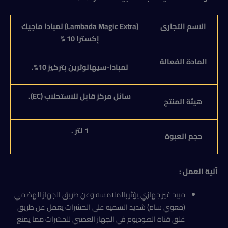
الاسم التجارى
(
Lambada Magic Extra
) لمبادا ماجيك
إكسترا 10 %
المادة الفعالة
لمبادا-سيهالوثرين بتركيز 10%.
سائل مركز قابل للاستحلاب (
EC
).
هيئة المنتج
1 لتر .
حجم العبوة
آلية العمل :
مبيد غير جهازي يؤثر بالملامسه وعن طريق الجهاز الهضمي
(معوي سام) شديد السميه على الحشرات يعمل عن طريق
غلق قناة الصوديوم في الجهاز العصبي للحشرات مما يمنع