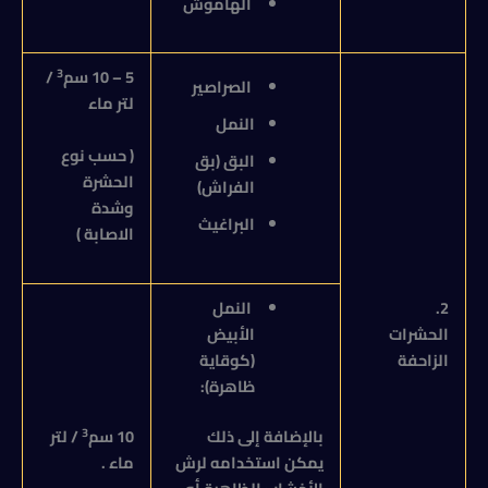
الهاموش
3
5 – 10 سم
/
الصراصير
لتر ماء
النمل
( حسب نوع
البق (بق
الحشرة
الفراش)
وشدة
البراغيث
الاصابة )
2.
النمل
الحشرات
الأبيض
الزاحفة
(كوقاية
ظاهرة):
3
بالإضافة إلى ذلك
10 سم
/ لتر
يمكن استخدامه لرش
ماء .