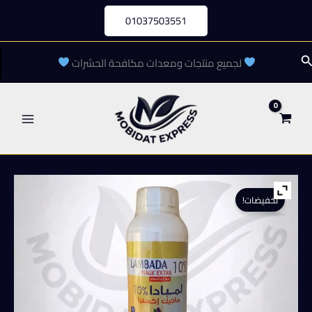
خطي
01037503551
لى
لمحتوى
لبحث
لجميع منتجات ومعدات مكافحة الحشرات
تخفيضات!