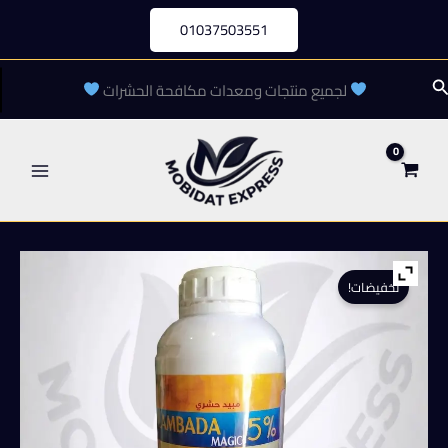
خطي
01037503551
لى
لمحتوى
لبحث
لجميع منتجات ومعدات مكافحة الحشرات
تخفيضات!