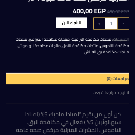
السعر
السعر
400,00
EGP
450,00
EGP
الأصلي
الحالي
كمية
الشراء الان
+
-
لمبادا
هو:
هو:
ماجيك
5%
التصنيفات:
منتجات مكافحة البراغيث
,
منتجات مكافحة الصراصير
,
منتجات
400,00 EGP.
450,00 EGP.
(لمبادا
مكافحة الناموس
,
منتجات مكافحة النمل
,
منتجات مكافحة الهاموش
,
سيهالوثرين
منتجات مكافحة بق الفراش
5%
)
فعال
في
مراجعات (0)
مكافحة
البق،
لا توجد مراجعات بعد.
الناموس،
الحشرات
المنزلية
مرخص
كن أول من يقيم “لمبادا ماجيك 5% (لمبادا
صحه
سيهالوثرين 5% ) فعال في مكافحة البق،
عامه
الناموس، الحشرات المنزلية مرخص صحه عامه
عبوة
1